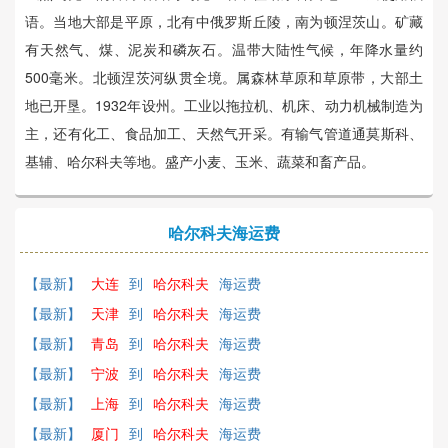
语。当地大部是平原，北有中俄罗斯丘陵，南为顿涅茨山。矿藏
有天然气、煤、泥炭和磷灰石。温带大陆性气候，年降水量约
500毫米。北顿涅茨河纵贯全境。属森林草原和草原带，大部土
地已开垦。1932年设州。工业以拖拉机、机床、动力机械制造为
主，还有化工、食品加工、天然气开采。有输气管道通莫斯科、
基辅、哈尔科夫等地。盛产小麦、玉米、蔬菜和畜产品。
哈尔科夫海运费
【最新】
大连
到
哈尔科夫
海运费
【最新】
天津
到
哈尔科夫
海运费
【最新】
青岛
到
哈尔科夫
海运费
【最新】
宁波
到
哈尔科夫
海运费
【最新】
上海
到
哈尔科夫
海运费
【最新】
厦门
到
哈尔科夫
海运费