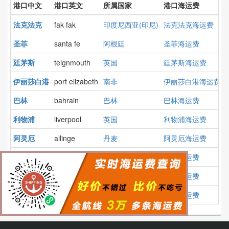
港口中文
港口英文
所属国家
港口海运费
法克法克
fak fak
印度尼西亚(印尼)
法克法克海运费
圣菲
santa fe
阿根廷
圣菲海运费
廷茅斯
teignmouth
英国
廷茅斯海运费
伊丽莎白港
port elizabeth
南非
伊丽莎白港海运费
巴林
bahrain
巴林
巴林海运费
利物浦
liverpool
英国
利物浦海运费
阿灵厄
allinge
丹麦
阿灵厄海运费
刻赤
kertch
俄罗斯
刻赤海运费
普吉
phuket
泰国
普吉海运费
苏佩
supe
秘鲁
苏佩海运费