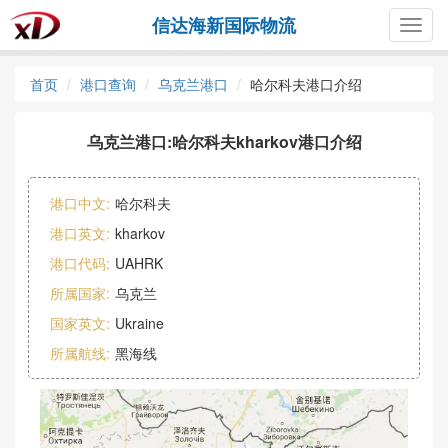
信达海新国际物流
Togg
navig
首页
港口查询
乌克兰港口
哈尔科夫港口介绍
乌克兰港口:哈尔科夫kharkov港口介绍
港口中文:
哈尔科夫
港口英文:
kharkov
港口代码:
UAHRK
所属国家:
乌克兰
国家英文:
Ukraine
所属航线:
黑海线