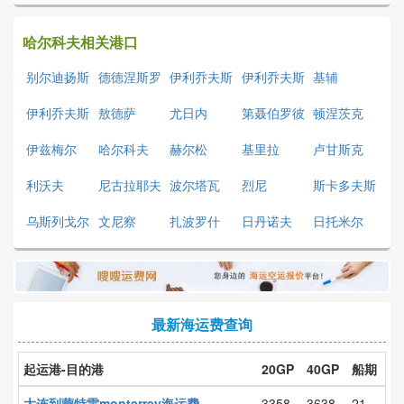
哈尔科夫相关港口
别尔迪扬斯
德德涅斯罗
伊利乔夫斯
伊利乔夫斯
基辅
克
夫
克
克
伊利乔夫斯
敖德萨
尤日内
第聂伯罗彼
顿涅茨克
克
得罗夫斯克
伊兹梅尔
哈尔科夫
赫尔松
基里拉
卢甘斯克
利沃夫
尼古拉耶夫
波尔塔瓦
烈尼
斯卡多夫斯
克
乌斯列戈尔
文尼察
扎波罗什
日丹诺夫
日托米尔
斯克
最新海运费查询
起运港-目的港
20GP
40GP
船期
大连到蒙特雷monterrey海运费
3358
3638
21