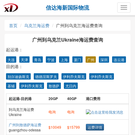
信达海新国际物流
Togg
navig
首页
乌克兰海运费
广州到乌克兰海运费查询
广州到乌克兰Ukraine海运费查询
起运港：
大连
天津
青岛
宁波
上海
厦门
广州
深圳
连云港
目的港：
别尔迪扬斯克
德德涅斯罗夫
伊利乔夫斯克
伊利乔夫斯克
基辅
伊利乔夫斯克
敖德萨
尤日内
起运港-目的港
20GP
40GP
港口费用
到乌克兰海运费
电询
电询
Ukraine
广州到敖德萨海运费
$10049
$15799
运费详情
guangzhou-odessa