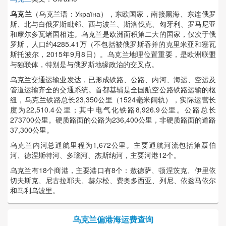
乌克兰
（乌克兰语：Україна），东欧国家，南接黑海、东连俄罗
斯、北与白俄罗斯毗邻、西与波兰、斯洛伐克、匈牙利、罗马尼亚
和摩尔多瓦诸国相连。乌克兰是欧洲面积第二大的国家，仅次于俄
罗斯，人口约4285.41万（不包括被俄罗斯吞并的克里米亚和塞瓦
斯托波尔，2015年9月8日）。乌克兰地理位置重要，是欧洲联盟
与独联体，特别是与俄罗斯地缘政治的交叉点。
乌克兰交通运输业发达，已形成铁路、公路、内河、海运、空运及
管道运输齐全的交通系统。首都基辅是全国航空公路铁路运输的枢
纽，乌克兰铁路总长23,350公里（1524毫米阔轨），实际运营长
度为22,510.4公里；其中电气化铁路8,926.9公里。公路总长
273700公里。硬质路面的公路为236,400公里，非硬质路面的道路
37,300公里。
乌克兰内河总通航里程为1,672公里。主要通航河流包括第聂伯
河、德涅斯特河、多瑙河、杰斯纳河，主要河港12个。
乌克兰有18个商港，主要港口有8个：敖德萨、顿涅茨克、伊里依
切夫斯克、尼古拉耶夫、赫尔松、费奥多西亚、列尼、依兹马依尔
和马利乌波里。
乌克兰偏港海运费查询