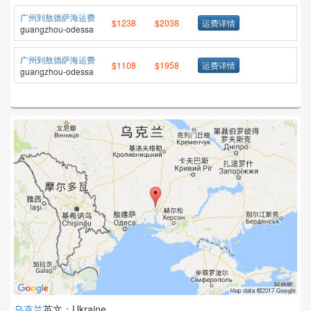
广州到敖德萨海运费
$1238
$2038
运费详情
guangzhou-odessa
广州到敖德萨海运费
$1108
$1958
运费详情
guangzhou-odessa
乌克兰
英文：Ukraine