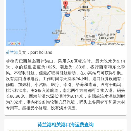
荷兰港
英文：port holland
菲律宾巴西兰岛西岸港口。采用东8区标准时。最大吃水为9.14
米，水的载重密度为1025。潮差为1.83米，盛行西南和东北季
风。不强制引航，但最好取得引航帮助，在小高纳岛可获得引航。
没有港口通讯电台。工作时间每天持续24小时。港口服务设施有：
修船、加燃料、小汽艇、医疗、牵引、给养和遣返、没有干船坞、
排污和淡水。有2条入港航道，南北两个方向都可直接入港。码头
长60.96米，西端前沿水深低潮时为9.14米，东端前沿水深低潮时
为7.32米，港内有2条拖轮和几只汽艇，码头上备用铲车和运木材
专用车。能接受小修理。没有淡水供应。
荷兰港相关港口海运费查询