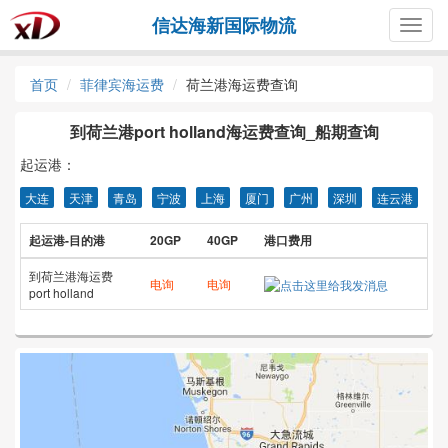
信达海新国际物流
Togg
navig
首页
菲律宾海运费
荷兰港海运费查询
到荷兰港port holland海运费查询_船期查询
起运港：
大连
天津
青岛
宁波
上海
厦门
广州
深圳
连云港
起运港-目的港
20GP
40GP
港口费用
到荷兰港海运费
电询
电询
port holland