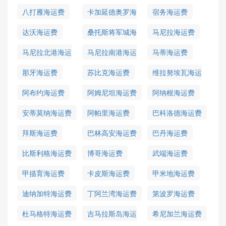
八打雁海运费
卡加延德奥罗海
宿务海运费
运费
达沃海运费
桑托斯将军城海
马尼拉海运费
运费
马尼拉北港海运
马尼拉南港海运
马蒂海运费
费
费
那牙海运费
苏比克海运费
维拉努埃瓦海运
费
阿布约海运费
阿姆尼坦海运费
阿纳根海运费
安蒂莫纳海运费
阿帕里海运费
巴科洛德海运费
拜斯海运费
巴林高安海运费
巴丹海运费
比斯利格海运费
博哥海运费
武端海运费
甲描育海运费
卡皮斯海运费
甲米地海运费
迪纳加特海运费
丁阿兰湾海运费
第波罗海运费
杜马格特海运费
吉马拉斯岛海运
希尼加兰海运费