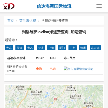
信达海新国际物流
Togg
navig
首页
芬兰海运费
洛维萨海运费查询
到洛维萨loviisa海运费查询_船期查询
起运港：
大连
天津
青岛
宁波
上海
厦门
广州
深圳
连云港
起运港-目的港
20GP
40GP
港口费用
到洛维萨海运费
电询
电询
loviisa