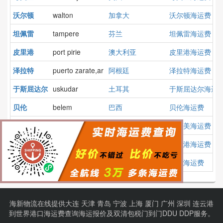
沃尔顿
walton
加拿大
沃尔顿海运费
坦佩雷
tampere
芬兰
坦佩雷海运费
皮里港
port pirie
澳大利亚
皮里港海运费
泽拉特
puerto zarate,ar
阿根廷
泽拉特海运费
于斯屈达尔
uskudar
土耳其
于斯屈达尔海运
贝伦
belem
巴西
贝伦海运费
圣多美
sao tome
圣多美和普林西比
圣多美海运费
头顿港
vung tau
越南
头顿港海运费
巴塔
bata
赤道几内亚
巴塔海运费
海新物流在线提供
大连
天津
青岛
宁波
上海
厦门
广州
深圳
连云港
到
世界港口
海运费查询
海运报价
及
双清包税门到门
DDU DDP服务。