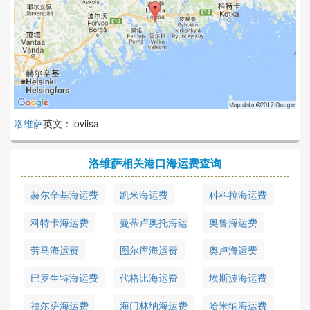
洛维萨
英文：loviisa
洛维萨相关港口海运费查询
赫尔辛基海运费
凯米海运费
科科拉海运费
科特卡海运费
曼蒂卢奥托海运
奥鲁海运费
费
劳马海运费
图尔库海运费
奥卢海运费
巴罗生特海运费
代格比海运费
埃斯波海运费
福尔萨海运费
海门林纳海运费
哈米纳海运费