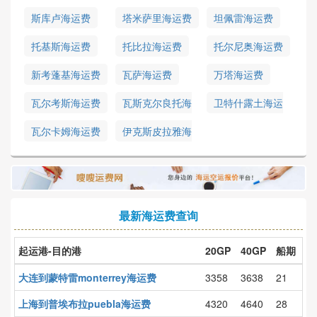
斯库卢海运费
塔米萨里海运费
坦佩雷海运费
托基斯海运费
托比拉海运费
托尔尼奥海运费
新考蓬基海运费
瓦萨海运费
万塔海运费
瓦尔考斯海运费
瓦斯克尔良托海
卫特什露土海运
运费
费
瓦尔卡姆海运费
伊克斯皮拉雅海
运费
最新海运费查询
起运港-目的港
20GP
40GP
船期
大连到蒙特雷monterrey海运费
3358
3638
21
上海到普埃布拉puebla海运费
4320
4640
28