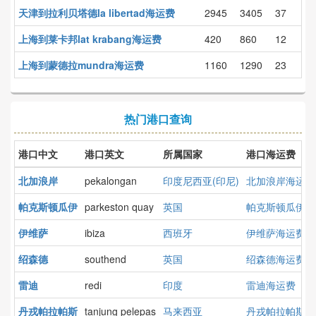
天津到拉利贝塔德la libertad海运费
2945
3405
37
上海到莱卡邦lat krabang海运费
420
860
12
上海到蒙德拉mundra海运费
1160
1290
23
热门港口查询
港口中文
港口英文
所属国家
港口海运费
北加浪岸
pekalongan
印度尼西亚(印尼)
北加浪岸海运费
帕克斯顿瓜伊
parkeston quay
英国
帕克斯顿瓜伊海
伊维萨
ibiza
西班牙
伊维萨海运费
绍森德
southend
英国
绍森德海运费
雷迪
redi
印度
雷迪海运费
丹戎帕拉帕斯
tanjung pelepas
马来西亚
丹戎帕拉帕斯海