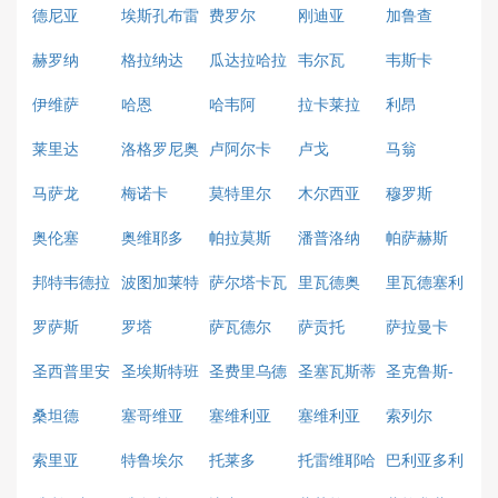
德尼亚
埃斯孔布雷
费罗尔
刚迪亚
加鲁查
阿斯
赫罗纳
格拉纳达
瓜达拉哈拉
韦尔瓦
韦斯卡
伊维萨
哈恩
哈韦阿
拉卡莱拉
利昂
莱里达
洛格罗尼奥
卢阿尔卡
卢戈
马翁
马萨龙
梅诺卡
莫特里尔
木尔西亚
穆罗斯
奥伦塞
奥维耶多
帕拉莫斯
潘普洛纳
帕萨赫斯
邦特韦德拉
波图加莱特
萨尔塔卡瓦
里瓦德奥
里瓦德塞利
略
亚
罗萨斯
罗塔
萨瓦德尔
萨贡托
萨拉曼卡
圣西普里安
圣埃斯特班
圣费里乌德
圣塞瓦斯蒂
圣克鲁斯-
古绍尔斯
安
德拉帕尔马
桑坦德
塞哥维亚
塞维利亚
塞维利亚
索列尔
索里亚
特鲁埃尔
托莱多
托雷维耶哈
巴利亚多利
德