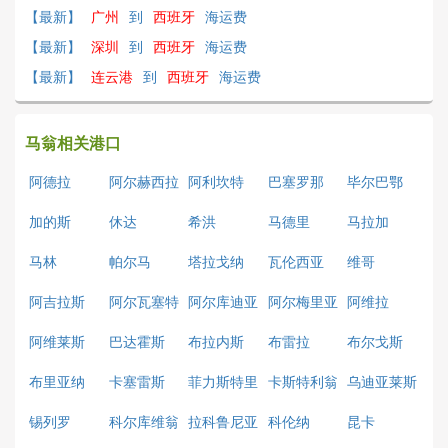
【最新】
广州
到
西班牙
海运费
【最新】
深圳
到
西班牙
海运费
【最新】
连云港
到
西班牙
海运费
马翁相关港口
阿德拉
阿尔赫西拉
阿利坎特
巴塞罗那
毕尔巴鄂
斯
加的斯
休达
希洪
马德里
马拉加
马林
帕尔马
塔拉戈纳
瓦伦西亚
维哥
阿吉拉斯
阿尔瓦塞特
阿尔库迪亚
阿尔梅里亚
阿维拉
阿维莱斯
巴达霍斯
布拉内斯
布雷拉
布尔戈斯
布里亚纳
卡塞雷斯
菲力斯特里
卡斯特利翁
乌迪亚莱斯
堡
锡列罗
科尔库维翁
拉科鲁尼亚
科伦纳
昆卡