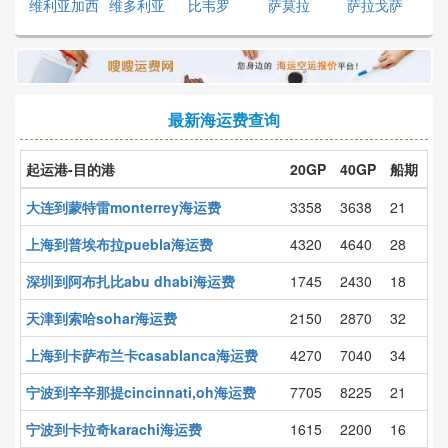
维利亚加西
维多利亚
比韦罗
萨莫拉
萨拉戈萨
最新海运费查询
起运港-目的港
20GP
40GP
船期
大连到蒙特雷monterrey海运费
3358
3638
21
上海到普埃布拉puebla海运费
4320
4640
28
深圳到阿布扎比abu dhabi海运费
1745
2430
18
天津到索哈sohar海运费
2150
2870
32
上海到卡萨布兰卡casablanca海运费
4270
7040
34
宁波到辛辛那提cincinnati,oh海运费
7705
8225
21
宁波到卡拉奇karachi海运费
1615
2200
16