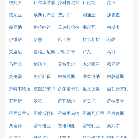
锡列罗
科尔库维翁
拉科鲁尼亚
科伦纳
昆卡
德尼亚
埃斯孔布雷
费罗尔
刚迪亚
加鲁查
阿斯
赫罗纳
格拉纳达
瓜达拉哈拉
韦尔瓦
韦斯卡
伊维萨
哈恩
哈韦阿
拉卡莱拉
利昂
莱里达
洛格罗尼奥
卢阿尔卡
卢戈
马翁
马萨龙
梅诺卡
莫特里尔
木尔西亚
穆罗斯
奥伦塞
奥维耶多
帕拉莫斯
潘普洛纳
帕萨赫斯
邦特韦德拉
波图加莱特
萨尔塔卡瓦
里瓦德奥
里瓦德塞利
略
亚
罗萨斯
罗塔
萨瓦德尔
萨贡托
萨拉曼卡
圣西普里安
圣埃斯特班
圣费里乌德
圣塞瓦斯蒂
圣克鲁斯-
古绍尔斯
安
德拉帕尔马
桑坦德
塞哥维亚
塞维利亚
塞维利亚
索列尔
索里亚
特鲁埃尔
托莱多
托雷维耶哈
巴利亚多利