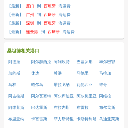
【最新】
厦门
到
西班牙
海运费
【最新】
广州
到
西班牙
海运费
【最新】
深圳
到
西班牙
海运费
【最新】
连云港
到
西班牙
海运费
桑坦德相关港口
阿德拉
阿尔赫西拉
阿利坎特
巴塞罗那
毕尔巴鄂
斯
加的斯
休达
希洪
马德里
马拉加
马林
帕尔马
塔拉戈纳
瓦伦西亚
维哥
阿吉拉斯
阿尔瓦塞特
阿尔库迪亚
阿尔梅里亚
阿维拉
阿维莱斯
巴达霍斯
布拉内斯
布雷拉
布尔戈斯
布里亚纳
卡塞雷斯
菲力斯特里
卡斯特利翁
乌迪亚莱斯
堡