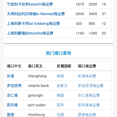
宁波到卡拉奇karachi海运费
1615
2200
16
天津到拉利贝塔德la libertad海运费
2945
3405
37
上海到莱卡邦lat krabang海运费
420
860
12
上海到蒙德拉mundra海运费
1160
1290
23
热门港口查询
港口中文
港口英文
所属国家
港口海运费
长项
changhang
韩国
长项海运费
罗伯茨湾
roberts bank
加拿大
罗伯茨湾海运费
京仁港
gyeongin
韩国
京仁港海运费
苏丹港
port sudan
苏丹
苏丹港海运费
瑟堡
cherbourg
法国
瑟堡海运费