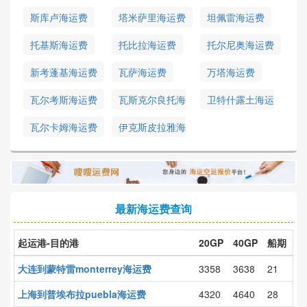
斯库卢海运费
塔米萨里海运费
坦佩雷海运费
托基斯海运费
托比拉海运费
托尔尼奥海运费
新考蓬基海运费
瓦萨海运费
万塔海运费
瓦尔考斯海运费
瓦斯克尔良托海
卫特什露土海运
运费
费
瓦尔卡姆海运费
伊克斯皮拉雅海
运费
最新海运费查询
起运港-目的港
20GP
40GP
船期
大连到蒙特雷monterrey海运费
3358
3638
21
上海到普埃布拉puebla海运费
4320
4640
28