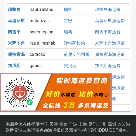
瑙鲁岛
nauru island
瑙鲁
瑙鲁岛海运费
马坦萨斯
matanzas
古巴
马坦萨斯海运费
南雪平
soderkoping
瑞典
南雪平海运费
米萨卜角
ras al mishab
沙特阿拉伯
米萨卜角海运费
库拉索岛
curacao
荷属安的列斯
库拉索岛海运费
加贝斯
gabes
突尼斯
加贝斯海运费
圣路易斯
st louis,mo
美国
圣路易斯海运费
科印拜陀
icd coimbatore
印度
科印拜陀海运费
帕兰
parang
菲律宾
帕兰海运费
海新物流在线提供
大连
天津
青岛
宁波
上海
厦门
广州
深圳
连云港
到
世界港口
海运费查询
海运报价
及
双清包税门到门
DDU DDP服务。