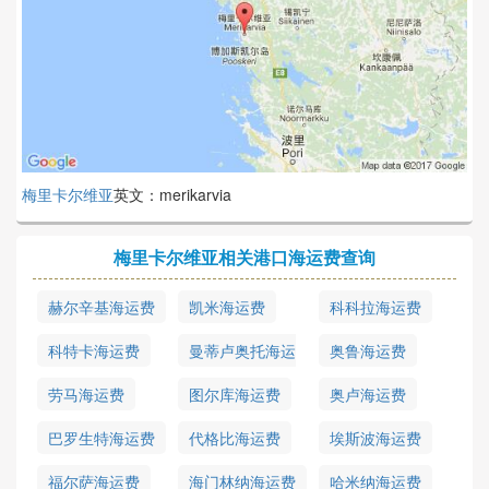
梅里卡尔维亚
英文：merikarvia
梅里卡尔维亚相关港口海运费查询
赫尔辛基海运费
凯米海运费
科科拉海运费
科特卡海运费
曼蒂卢奥托海运
奥鲁海运费
费
劳马海运费
图尔库海运费
奥卢海运费
巴罗生特海运费
代格比海运费
埃斯波海运费
福尔萨海运费
海门林纳海运费
哈米纳海运费