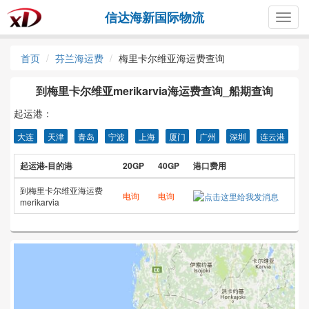
信达海新国际物流
Togg
navig
首页
芬兰海运费
梅里卡尔维亚海运费查询
到梅里卡尔维亚merikarvia海运费查询_船期查询
起运港：
大连
天津
青岛
宁波
上海
厦门
广州
深圳
连云港
起运港-目的港
20GP
40GP
港口费用
到梅里卡尔维亚海运费
电询
电询
merikarvia