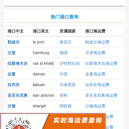
热门港口查询
港口中文
港口英文
所属国家
港口海运费
勒波尔
le port
留尼汪
勒波尔海运费
汉堡
hamburg
德国
汉堡海运费
拉斯海夫吉
ras al khafji
沙特阿拉伯
拉斯海夫吉海运费
达曼
daman
印度
达曼海运费
拉布安
labuan
马来西亚
拉布安海运费
圣安东尼奥
san antonio
智利
圣安东尼奥海运费
沙迦
sharjah
阿联酋
沙迦海运费
哈尔科夫
kharkov
乌克兰
哈尔科夫海运费
布尔戈斯
burgos
西班牙
布尔戈斯海运费