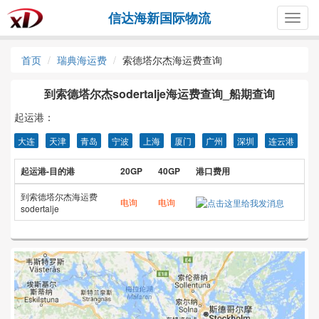
信达海新国际物流
Togg
navig
首页
瑞典海运费
索德塔尔杰海运费查询
到索德塔尔杰sodertalje海运费查询_船期查询
起运港：
大连
天津
青岛
宁波
上海
厦门
广州
深圳
连云港
起运港-目的港
20GP
40GP
港口费用
到索德塔尔杰海运费
电询
电询
sodertalje