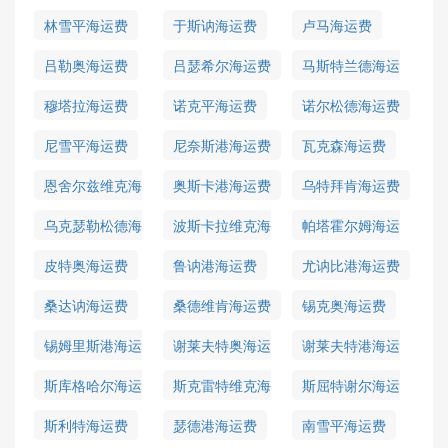
费
林雪平海运费
于斯讷海运费
卢马海运费
吕勒奥海运费
吕瑟希尔海运费
马斯特兰德海运
费
穆塔拉海运费
诺克平海运费
诺尔松德海运费
尼雪平海运费
尼奈斯港海运费
瓦克森海运费
恩舍尔兹维克海
奥斯卡港海运费
乌特拜肯海运费
运费
乌克瑟勒松德海
波斯卡拉维克海
帕塔霍尔姆海运
运费
运费
费
皮特奥海运费
鲁讷港海运费
尤讷比港海运费
桑达讷海运费
桑德维肯海运费
锡克奥海运费
锡姆里斯港海运
谢莱夫特奥海运
谢莱夫特港海运
费
费
费
斯库格哈尔海运
斯克雷特维克海
斯屈特谢尔海运
费
运费
费
斯利特海运费
瑟德港海运费
南雪平海运费