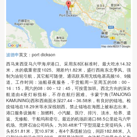
波德申
英文：port dickson
西马来西亚马六甲海岸港口。采用东8区标准时。最大吃水14.32
米，水的载重密度1025。潮差约1.82米，盛行西南东北季风。强
制为油轮引航，其它船可随便。通讯联系用无线电甚高频16、9频
道。工作时间：油船昼夜服务，干货船周一至周五的08：00－
16：15，周六的08：00－12：45，可按需加班。西北方向的深水
航道由4座灯标指标，不存在航行困难。卡蒙宁角(TANJONG
KAMUNING)西和西南面水深27.44－36.58米，有良好的锚地。检
疫锚地在18.29米等水深线朝西。禁止锚地在海图上被标志出来。
港口服务设施有：加燃料、小汽艇、医疗、排污、淡水、给养、遣
返、无修船、干船坞和牵引。最近的机场距港口88.5公里处马六甲
机场。壳牌石油公司码头，为30.48米“T”字型混凝土突堤码头，码
头长51.81米，宽10.97米，有4个系缆桩泊位，间距182.88米。入
口和泊位前沿水深7.92米。底部是沙和泥。允许船只的最大全长为