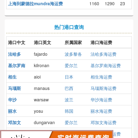
上海到蒙德拉mundra海运费
1160
1290
23
热门港口查询
港口中文
港口英文
所属国家
港口海运费
法哈多
fajardo
波多黎各
法哈多海运费
基尔罗南
kilronan
爱尔兰
基尔罗南海运费
相生
aioi
日本
相生海运费
马瑙斯
manaus
巴西
马瑙斯海运费
华沙
warsaw
波兰
华沙海运费
丽水
yosu
韩国
丽水海运费
邓加文
dungarvan
爱尔兰
邓加文海运费
诺尔松德
norrsundet
瑞典
诺尔松德海运费