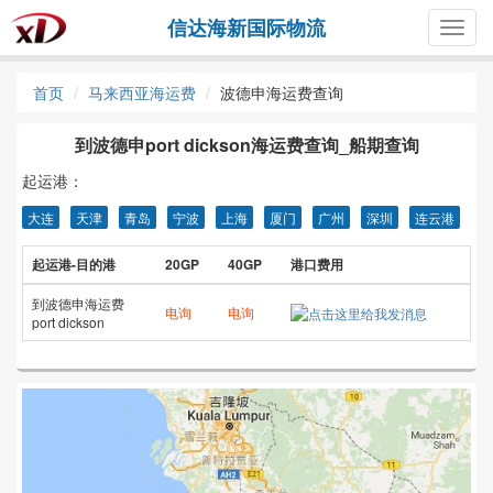
信达海新国际物流
Togg
navig
首页
马来西亚海运费
波德申海运费查询
到波德申port dickson海运费查询_船期查询
起运港：
大连
天津
青岛
宁波
上海
厦门
广州
深圳
连云港
起运港-目的港
20GP
40GP
港口费用
到波德申海运费
电询
电询
port dickson