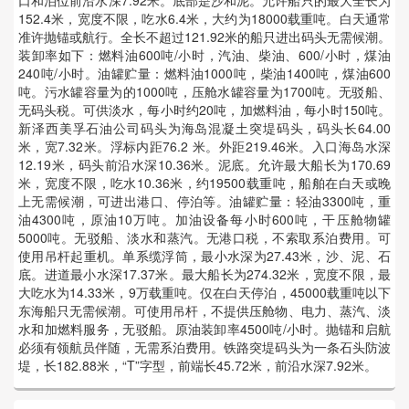
152.4米，宽度不限，吃水6.4米，大约为18000载重吨。白天通常
准许抛锚或航行。全长不超过121.92米的船只进出码头无需候潮。
装卸率如下：燃料油600吨/小时，汽油、柴油、600/小时，煤油
240吨/小时。油罐贮量：燃料油1000吨，柴油1400吨，煤油600
吨。污水罐容量为的1000吨，压舱水罐容量为1700吨。无驳船、
无码头税。可供淡水，每小时约20吨，加燃料油，每小时150吨。
新泽西美孚石油公司码头为海岛混凝土突堤码头，码头长64.00
米，宽7.32米。浮标内距76.2 米。外距219.46米。入口海岛水深
12.19米，码头前沿水深10.36米。泥底。允许最大船长为170.69
米，宽度不限，吃水10.36米，约19500载重吨，船舶在白天或晚
上无需候潮，可进出港口、停泊等。油罐贮量：轻油3300吨，重
油4300吨，原油10万吨。加油设备每小时600吨，干压舱物罐
5000吨。无驳船、淡水和蒸汽。无港口税，不索取系泊费用。可
使用吊杆起重机。单系缆浮筒，最小水深为27.43米，沙、泥、石
底。进道最小水深17.37米。最大船长为274.32米，宽度不限，最
大吃水为14.33米，9万载重吨。仅在白天停泊，45000载重吨以下
东海船只无需候潮。可使用吊杆，不提供压舱物、电力、蒸汽、淡
水和加燃料服务，无驳船。原油装卸率4500吨/小时。抛锚和启航
必须有领航员伴随，无需系泊费用。铁路突堤码头为一条石头防波
堤，长182.88米，“T”字型，前端长45.72米，前沿水深7.92米。