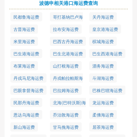
波德申相关港口海运费查询
民都鲁海运费
哥打基纳巴卢海
关丹海运费
运费
古晋海运费
拉布安海运费
皇京港海运费
米里海运费
巴西古丹海运费
槟城海运费
巴生港海运费
巴生北港海运费
巴生西港海运费
布莱海运费
山打根海运费
泗务海运费
丹戎马尼海运费
丹戎帕拉帕斯海
斗湖海运费
运费
巴眼拿督海运费
巴拉姆海运费
巴株巴辖海运费
民那丹海运费
北海(巴特沃斯)海
龙运海运费
运费
恩达乌海运费
乔治敦海运费
柔佛海运费
新山海运费
甘马挽海运费
居茶海运费