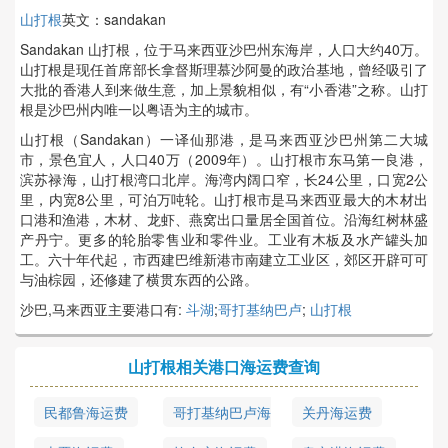
山打根
英文：sandakan
Sandakan 山打根，位于马来西亚沙巴州东海岸，人口大约40万。
山打根是现任首席部长拿督斯理慕沙阿曼的政治基地，曾经吸引了
大批的香港人到来做生意，加上景貌相似，有“小香港”之称。山打
根是沙巴州内唯一以粤语为主的城市。
山打根（Sandakan）一译仙那港，是马来西亚沙巴州第二大城
市，景色宜人，人口40万（2009年）。山打根市东马第一良港，
滨苏禄海，山打根湾口北岸。海湾内阔口窄，长24公里，口宽2公
里，内宽8公里，可泊万吨轮。山打根市是马来西亚最大的木材出
口港和渔港，木材、龙虾、燕窝出口量居全国首位。沿海红树林盛
产丹宁。更多的轮胎零售业和零件业。工业有木板及水产罐头加
工。六十年代起，市西建巴维新港市南建立工业区，郊区开辟可可
与油棕园，还修建了横贯东西的公路。
沙巴,马来西亚主要港口有:
斗湖
;
哥打基纳巴卢
;
山打根
山打根相关港口海运费查询
民都鲁海运费
哥打基纳巴卢海
关丹海运费
运费