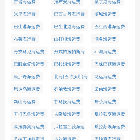
古晋海运费
拉布安海运费
皇京港海运费
米里海运费
巴西古丹海运费
槟城海运费
巴生港海运费
巴生北港海运费
巴生西港海运费
布莱海运费
山打根海运费
泗务海运费
丹戎马尼海运费
丹戎帕拉帕斯海
斗湖海运费
运费
巴眼拿督海运费
巴拉姆海运费
巴株巴辖海运费
民那丹海运费
北海(巴特沃斯)海
龙运海运费
运费
恩达乌海运费
乔治敦海运费
柔佛海运费
新山海运费
甘马挽海运费
居茶海运费
哥打巴鲁海运费
吉隆坡海运费
瓜拉彭亨海运费
瓜拉弄宾海运费
瓜拉雪兰莪海运
瓜拉苏埃海运费
费
瓜拉丁加奴海运
古达海运费
库纳克海运费