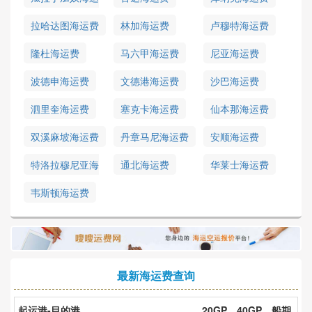
费
拉哈达图海运费
林加海运费
卢穆特海运费
隆杜海运费
马六甲海运费
尼亚海运费
波德申海运费
文德港海运费
沙巴海运费
泗里奎海运费
塞克卡海运费
仙本那海运费
双溪麻坡海运费
丹章马尼海运费
安顺海运费
特洛拉穆尼亚海
通北海运费
华莱士海运费
运费
韦斯顿海运费
最新海运费查询
起运港-目的港
20GP
40GP
船期