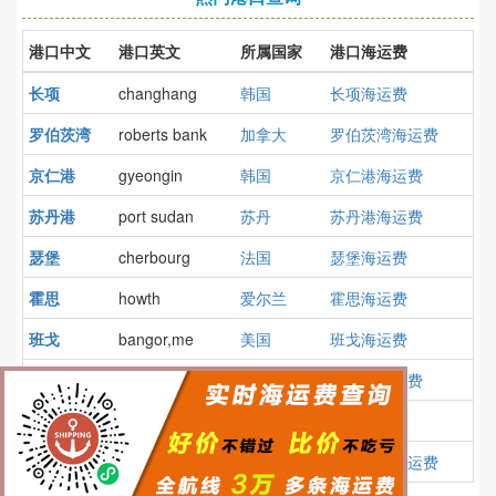
港口中文
港口英文
所属国家
港口海运费
长项
changhang
韩国
长项海运费
罗伯茨湾
roberts bank
加拿大
罗伯茨湾海运费
京仁港
gyeongin
韩国
京仁港海运费
苏丹港
port sudan
苏丹
苏丹港海运费
瑟堡
cherbourg
法国
瑟堡海运费
霍思
howth
爱尔兰
霍思海运费
班戈
bangor,me
美国
班戈海运费
塔伯特
tarbert
英国
塔伯特海运费
蔚山
ulsan
韩国
蔚山海运费
哥打巴鲁
kota bharu
马来西亚
哥打巴鲁海运费