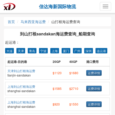
信达海新国际物流
Togg
navig
首页
马来西亚海运费
山打根海运费查询
到山打根sandakan海运费查询_船期查询
起运港：
大连
天津
青岛
宁波
上海
厦门
广州
深圳
连云港
起运港-目的港
20GP
40GP
港口费用
天津到山打根海运费
$1120
$1680
运费详情
tianjin-sandakan
上海到山打根海运费
$1585
$2710
运费详情
shanghai-sandakan
上海到山打根海运费
$920
$1550
运费详情
shanghai-sandakan