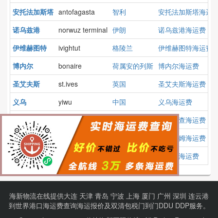
安托法加斯塔
antofagasta
智利
安托法加斯塔海运
诺乌兹港
norwuz terminal
伊朗
诺乌兹港海运费
伊维赫图特
ivightut
格陵兰
伊维赫图特海运费
博内尔
bonaire
荷属安的列斯
博内尔海运费
圣艾夫斯
st.ives
英国
圣艾夫斯海运费
义乌
yiwu
中国
义乌海运费
里奥阿查
rio hacha
哥伦比亚
里奥阿查海运费
格莱纳姆
glenarm
英国
格莱纳姆海运费
夸伊博
qua iboe
尼日利亚
夸伊博海运费
海新物流在线提供
大连
天津
青岛
宁波
上海
厦门
广州
深圳
连云港
到
世界港口
海运费查询
海运报价
及
双清包税门到门
DDU DDP服务。