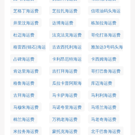
芝格丁海运费
芝拉扎海运费
信塔油码头海运
费
井里汶海运费
达博海运费
栋加拉海运费
杜迈海运费
法克法克海运费
哥伦打洛海运费
格雷西(锦石)海运
古农西托利海运
雅加达3号码头海
费
费
运费
占碑海运费
卡利昂厄特海运
卡西姆海运费
费
肯达里海运费
吉打拜海运费
哥打巴鲁海运费
格鲁海运费
瓜拉卡普阿斯海
库迈海运费
运费
古拜海运费
马卡萨海运费
马利利海运费
马穆朱海运费
马诺夸里海运费
马塔兰海运费
棉兰海运费
万鸦老海运费
马老奇海运费
米拉务海运费
蒙托克海运费
北千巴鲁海运费