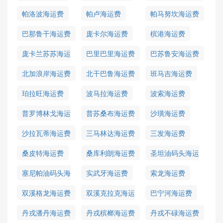
帕洛波海运费
帕卢海运费
帕马努坎海运费
巴那鲁干海运费
庞卡尔海运费
槟港海运费
庞卡兰苏苏海运
巴里巴里海运费
巴苏鲁安海运费
费
北加浪岸海运费
北干巴鲁海运费
班马吉海运费
珀拉旺海运费
波马拉海运费
波索海运费
普罗博林戈海运
普苏桑布海运费
沙璜海运费
费
沙拉瓦蒂海运费
三马林达海运费
三发海运费
桑皮特海运费
桑库利朗海运费
圣坦油码头海运
费
塞尼帕油码头海
实武牙海运费
索龙海运费
运费
双溪格龙海运费
双溪克拉克海运
巴宁河海运费
费
丹戎潘丹海运费
丹戎槟榔海运费
丹戎不碌海运费