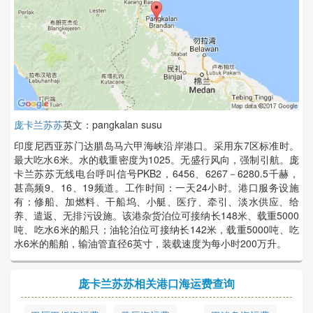
庞卡兰苏苏
英文：pangkalan susu
印度尼西亚苏门达腊岛马六甲海峡沿岸港口。采用东7区标准时。
最大吃水6米。水的载重密度为1025。无盛行风向，强制引航。庞
卡兰苏苏无线电台呼叫信号PKB2，6456、6267－6280.5千赫，
甚高频9、16、19频道。工作时间：一天24小时。港口服务设施
有：修船、加燃料、干船坞、小艇、医疗、牵引、淡水供应、给
养、遣返、无排污设施。该港杂货泊位可接纳长148米、载重5000
吨、吃水6米的船只；油轮泊位可接纳长142米，载重5000吨、吃
水6米的船舶，输油管直径6英寸，装载速度为每小时200万升。
庞卡兰苏苏相关港口海运费查询