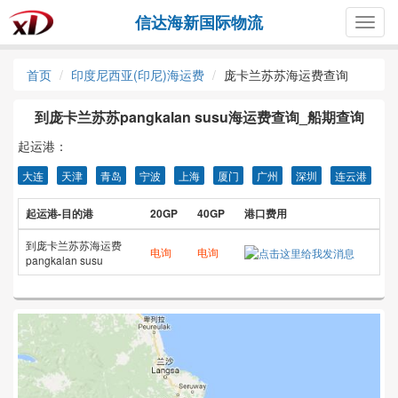
信达海新国际物流
Togg
navig
首页
印度尼西亚(印尼)海运费
庞卡兰苏苏海运费查询
到庞卡兰苏苏pangkalan susu海运费查询_船期查询
起运港：
大连
天津
青岛
宁波
上海
厦门
广州
深圳
连云港
起运港-目的港
20GP
40GP
港口费用
到庞卡兰苏苏海运费
电询
电询
pangkalan susu