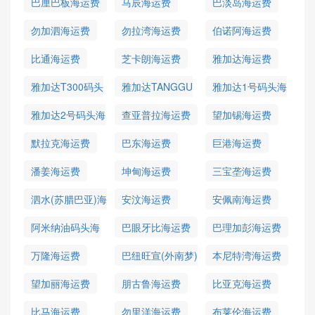
巴厘巴板海运费
马辰海运费
巴淡岛海运费
勿加泗海运费
勿拉湾海运费
伯诺阿海运费
比通海运费
芝卡朗海运费
雅加达海运费
雅加达T300码头
雅加达TANGGU
雅加达1号码头海
海运费
码头海运费
运费
雅加达2号码头海
查亚普拉海运费
望加锡海运费
运费
默拉克海运费
巴东海运费
巨港海运费
潘姜海运费
坤甸海运费
三宝垄海运费
泗水(苏腊巴亚)海
安汶海运费
安佩南海运费
运费
阿米纳油码头海
巴眼牙比海运费
巴理加彭海运费
运费
万隆海运费
巴纽旺宣(外南梦)
本尼特湾海运费
海运费
望加丽海运费
朋古鲁海运费
比亚克海运费
比马海运费
勿里洋海运费
布莱伦海运费