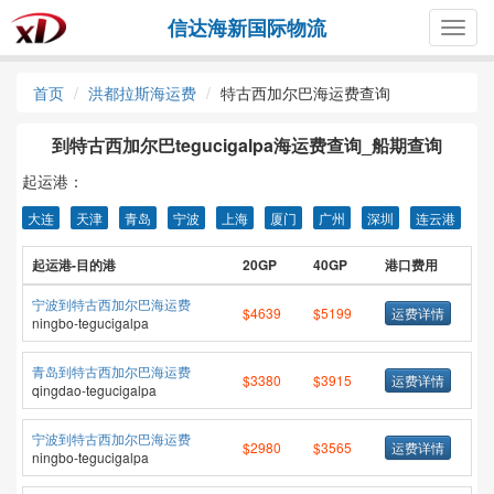
信达海新国际物流
Togg
navig
首页
洪都拉斯海运费
特古西加尔巴海运费查询
到特古西加尔巴tegucigalpa海运费查询_船期查询
起运港：
大连
天津
青岛
宁波
上海
厦门
广州
深圳
连云港
起运港-目的港
20GP
40GP
港口费用
宁波到特古西加尔巴海运费
$4639
$5199
运费详情
ningbo-tegucigalpa
青岛到特古西加尔巴海运费
$3380
$3915
运费详情
qingdao-tegucigalpa
宁波到特古西加尔巴海运费
$2980
$3565
运费详情
ningbo-tegucigalpa