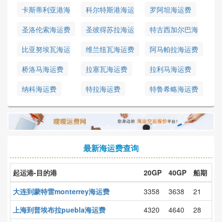
卡斯蒂利亚港海
科尔特斯港海运
罗阿坦海运费
运费
费
圣洛伦索海运费
圣彼得苏拉海运
特古西加尔巴海
费
运费
比亚努埃瓦海运
维兰纽瓦海运费
阿马帕拉海运费
费
桥洛马海运费
拉塞瓦海运费
拉利马海运费
纳科海运费
特拉海运费
特鲁希略海运费
最新海运费查询
起运港-目的港
20GP
40GP
船期
大连到蒙特雷monterrey海运费
3358
3638
21
上海到普埃布拉puebla海运费
4320
4640
28