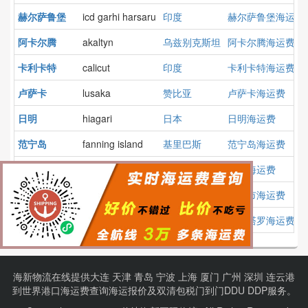
赫尔萨鲁堡
icd garhi harsaru
印度
赫尔萨鲁堡海运费
阿卡尔腾
akaltyn
乌兹别克斯坦
阿卡尔腾海运费
卡利卡特
calicut
印度
卡利卡特海运费
卢萨卡
lusaka
赞比亚
卢萨卡海运费
日明
hiagari
日本
日明海运费
范宁岛
fanning island
基里巴斯
范宁岛海运费
托梅
tome
智利
托梅海运费
十月市
oktyjabrjiski
俄罗斯
十月市海运费
克雷塔罗
queretaro
墨西哥
克雷塔罗海运费
海新物流在线提供
大连
天津
青岛
宁波
上海
厦门
广州
深圳
连云港
到
世界港口
海运费查询
海运报价
及
双清包税门到门
DDU DDP服务。