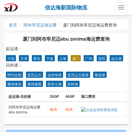
信达海新国际物流
Togg
navig
首页
阿布宰尼迈海运费
厦门到阿布宰尼迈海运费查询
厦门到阿布宰尼迈abu zenima海运费查询
起运港：
大连
天津
青岛
宁波
上海
厦门
广州
深圳
连云港
目的港：
阿代比耶
亚历山大
达米埃塔
亚历山大新港
塞得港
塞得港东
塞得港西
苏伊士港
苏科纳
起运港-目的港
20GP
40GP
港口费用
到阿布宰尼迈海运费
电询
电询
abu zenima