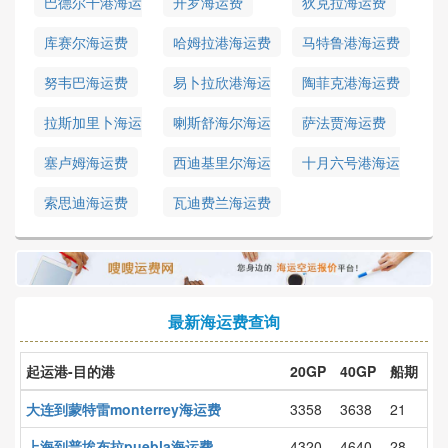
巴德尔干港海运
开罗海运费
狄克拉海运费
费
库赛尔海运费
哈姆拉港海运费
马特鲁港海运费
努韦巴海运费
易卜拉欣港海运
陶菲克港海运费
费
拉斯加里卜海运
喇斯舒海尔海运
萨法贾海运费
费
费
塞卢姆海运费
西迪基里尔海运
十月六号港海运
费
费
索思迪海运费
瓦迪费兰海运费
最新海运费查询
起运港-目的港
20GP
40GP
船期
大连到蒙特雷monterrey海运费
3358
3638
21
上海到普埃布拉puebla海运费
4320
4640
28