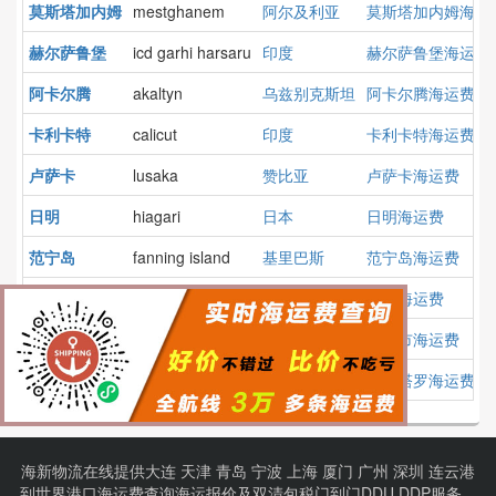
莫斯塔加内姆
mestghanem
阿尔及利亚
莫斯塔加内姆海运
赫尔萨鲁堡
icd garhi harsaru
印度
赫尔萨鲁堡海运费
阿卡尔腾
akaltyn
乌兹别克斯坦
阿卡尔腾海运费
卡利卡特
calicut
印度
卡利卡特海运费
卢萨卡
lusaka
赞比亚
卢萨卡海运费
日明
hiagari
日本
日明海运费
范宁岛
fanning island
基里巴斯
范宁岛海运费
托梅
tome
智利
托梅海运费
十月市
oktyjabrjiski
俄罗斯
十月市海运费
克雷塔罗
queretaro
墨西哥
克雷塔罗海运费
海新物流在线提供
大连
天津
青岛
宁波
上海
厦门
广州
深圳
连云港
到
世界港口
海运费查询
海运报价
及
双清包税门到门
DDU DDP服务。