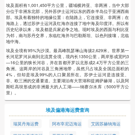
埃及面积有1,001,450平方公里，疆域横跨亚、非两洲，当中大部
分位于非洲东北部，另外苏伊士运河以东的西奈半岛位于亚洲西南
部。埃及有着独特的地缘位置：在陆路上，它连接亚、非两洲；在
海路上，透过苏伊士运河及红海亦连接了地中海及印度洋。所以有
历史纪录以来，埃及都是兵家必争之地。现时埃及的西面与利比亚
为邻，南与苏丹交界，东临红海并与巴勒斯坦、以色列接壤，北临
地中海。
埃及全境有95%为沙漠。最高峰凯瑟琳山海拔2,629米。世界第一
长河尼罗河从南到北流贯全境，境内长1350公里，两岸形成宽约3
—16公里的狭长河谷，并在首都开罗以北形成2.4万平方公里的三
角洲。这两岸的河谷及三角洲地带，虽然只占埃及全国总面积的
4%，但却是埃及99%的人口聚居所在。苏伊士运河是连接亚、
非、欧三洲的交通要道。主要湖泊有大苦湖和提姆萨赫湖，以及阿
斯旺高坝形成的非洲最大的人工湖——纳赛尔水库（5000平方公
里）。
埃及偏港海运费查询
瑞莫丹海运费
阿布宰尼迈海运
艾因苏赫纳海运
费
费