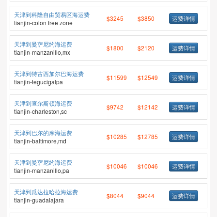
天津到科隆自由贸易区海运费
$3245
$3850
运费详情
tianjin-colon free zone
天津到曼萨尼约海运费
$1800
$2120
运费详情
tianjin-manzanillo,mx
天津到特古西加尔巴海运费
$11599
$12549
运费详情
tianjin-tegucigalpa
天津到查尔斯顿海运费
$9742
$12142
运费详情
tianjin-charleston,sc
天津到巴尔的摩海运费
$10285
$12785
运费详情
tianjin-baltimore,md
天津到曼萨尼约海运费
$10046
$10046
运费详情
tianjin-manzanillo,pa
天津到瓜达拉哈拉海运费
$8044
$9044
运费详情
tianjin-guadalajara