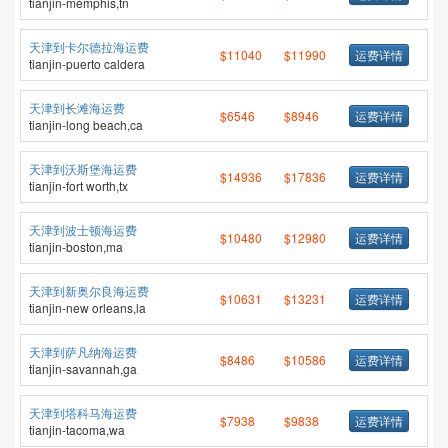
tianjin-memphis,tn
天津到卡尔德拉海运费
$11040
$11990
运费详情
tianjin-puerto caldera
天津到长滩海运费
$6546
$8946
运费详情
tianjin-long beach,ca
天津到沃斯堡海运费
$14936
$17836
运费详情
tianjin-fort worth,tx
天津到波士顿海运费
$10480
$12980
运费详情
tianjin-boston,ma
天津到新奥尔良海运费
$10631
$13231
运费详情
tianjin-new orleans,la
天津到萨凡纳海运费
$8486
$10586
运费详情
tianjin-savannah,ga
天津到塔科马海运费
$7938
$9838
运费详情
tianjin-tacoma,wa