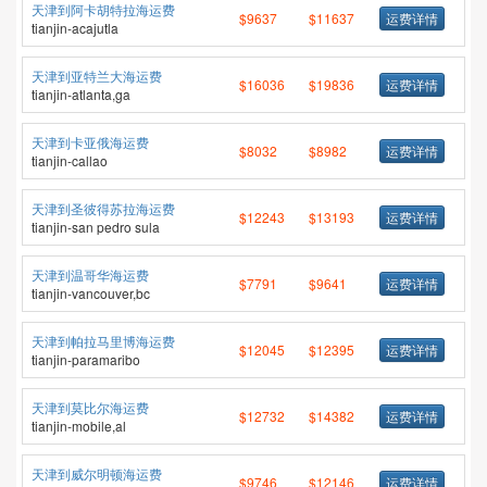
天津到阿卡胡特拉海运费
$9637
$11637
运费详情
tianjin-acajutla
天津到亚特兰大海运费
$16036
$19836
运费详情
tianjin-atlanta,ga
天津到卡亚俄海运费
$8032
$8982
运费详情
tianjin-callao
天津到圣彼得苏拉海运费
$12243
$13193
运费详情
tianjin-san pedro sula
天津到温哥华海运费
$7791
$9641
运费详情
tianjin-vancouver,bc
天津到帕拉马里博海运费
$12045
$12395
运费详情
tianjin-paramaribo
天津到莫比尔海运费
$12732
$14382
运费详情
tianjin-mobile,al
天津到威尔明顿海运费
$9746
$12146
运费详情