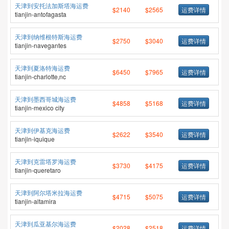
天津到安托法加斯塔海运费
$2140
$2565
运费详情
tianjin-antofagasta
天津到纳维根特斯海运费
$2750
$3040
运费详情
tianjin-navegantes
天津到夏洛特海运费
$6450
$7965
运费详情
tianjin-charlotte,nc
天津到墨西哥城海运费
$4858
$5168
运费详情
tianjin-mexico city
天津到伊基克海运费
$2622
$3540
运费详情
tianjin-iquique
天津到克雷塔罗海运费
$3730
$4175
运费详情
tianjin-queretaro
天津到阿尔塔米拉海运费
$4715
$5075
运费详情
tianjin-altamira
天津到瓜亚基尔海运费
$2028
$2518
运费详情