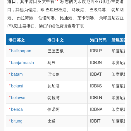
港口
，其中港口英文中有“
*
”标志的为印度尼西亚(印尼)主要港
口，其他为偏港。即 巴厘巴板港、 马辰港、 巴淡岛港、 勿加泗
港、 勿拉湾港、 伯诺阿港、 比通港、 芝卡朗港、 为印度尼西亚
(印尼)主要港口。港口详细信息请查看下表：
港口英文
港口中文
港口代码
所属国家
*
balikpapan
巴厘巴板
IDBLP
印度尼西亚
*
banjarmasin
马辰
IDBJN
印度尼西亚
*
batam
巴淡岛
IDBAT
印度尼西亚
*
bekasi
勿加泗
IDBKS
印度尼西亚
*
belawan
勿拉湾
IDBLN
印度尼西亚
*
benoa
伯诺阿
IDBNA
印度尼西亚
*
bitung
比通
IDBIT
印度尼西亚