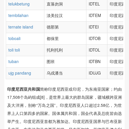
telukbetung
直落勿洞
IDTEL
印度尼西亚
tembilahan
淡美拉汉
IDTEM
印度尼西亚
ternate island
德那第
IDTEI
印度尼西亚
toboali
都保里
IDTOB
印度尼西亚
toli toli
托利托利
IDTOL
印度尼西亚
tuban
图班
IDTBN
印度尼西亚
ujg pandang
乌戎潘当
IDUJG
印度尼西亚
印度尼西亚共和国
简称印度尼西亚或印尼，为东南亚国家；约由
17,508个岛屿组成[8]，是世界上最大的群岛国家，疆域横跨亚洲
及大洋洲，别称“万岛之国”。印度尼西亚人口超过2.58亿，为世
界上人口第四多的国家。国体属共和国，国会代表及总统皆由选
举产生。印度尼西亚首都为雅加达。印度尼西亚国界与巴布亚新