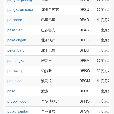
pangkalan susu
庞卡兰苏苏
IDPSU
印度尼西亚
parepare
巴里巴里
IDPAR
印度尼西亚
pasaruan
巴苏鲁安
IDPAS
印度尼西亚
pekalongan
北加浪岸
IDPEK
印度尼西亚
pekanbaru
北干巴鲁
IDPBU
印度尼西亚
pemangkat
班马吉
IDPEM
印度尼西亚
perawang
珀拉旺
IDPRW
印度尼西亚
pomalaa
波马拉
IDPOM
印度尼西亚
poso
波索
IDPOS
印度尼西亚
probolinggo
普罗博林戈
IDPRO
印度尼西亚
pulau sambu
普苏桑布
IDPSA
印度尼西亚