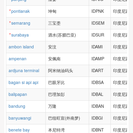
*
pontianak
坤甸
IDPNK
印度尼西亚
*
semarang
三宝垄
IDSEM
印度尼西亚
*
surabaya
泗水(苏腊巴亚)
IDSUR
印度尼西亚
ambon island
安汶
IDAMI
印度尼西亚
ampenan
安佩南
IDAMP
印度尼西亚
ardjuna terminal
阿米纳油码头
IDART
印度尼西亚
bagan si api api
巴眼牙比
IDBSA
印度尼西亚
balipapan
巴理加彭
IDBAL
印度尼西亚
bandung
万隆
IDBAN
印度尼西亚
banyuwangi
巴纽旺宣(外南梦)
IDBGI
印度尼西亚
benete bay
本尼特湾
IDBNT
印度尼西亚