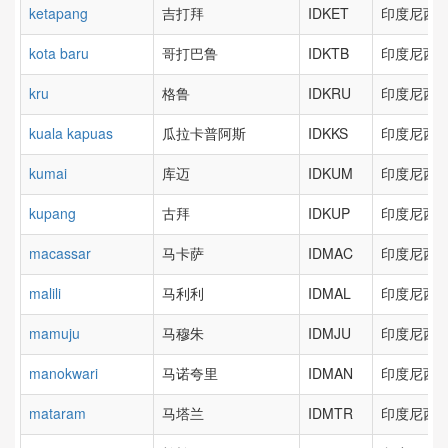
ketapang
吉打拜
IDKET
印度尼西亚
kota baru
哥打巴鲁
IDKTB
印度尼西亚
kru
格鲁
IDKRU
印度尼西亚
kuala kapuas
瓜拉卡普阿斯
IDKKS
印度尼西亚
kumai
库迈
IDKUM
印度尼西亚
kupang
古拜
IDKUP
印度尼西亚
macassar
马卡萨
IDMAC
印度尼西亚
malili
马利利
IDMAL
印度尼西亚
mamuju
马穆朱
IDMJU
印度尼西亚
manokwari
马诺夸里
IDMAN
印度尼西亚
mataram
马塔兰
IDMTR
印度尼西亚