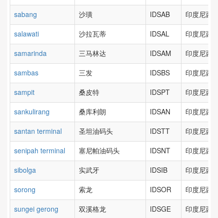
sabang
沙璜
IDSAB
印度尼西亚
salawati
沙拉瓦蒂
IDSAL
印度尼西亚
samarinda
三马林达
IDSAM
印度尼西亚
sambas
三发
IDSBS
印度尼西亚
sampit
桑皮特
IDSPT
印度尼西亚
sankulirang
桑库利朗
IDSAN
印度尼西亚
santan terminal
圣坦油码头
IDSTT
印度尼西亚
senipah terminal
塞尼帕油码头
IDSNT
印度尼西亚
sibolga
实武牙
IDSIB
印度尼西亚
sorong
索龙
IDSOR
印度尼西亚
sungei gerong
双溪格龙
IDSGE
印度尼西亚