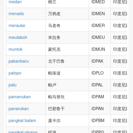
medan
棉兰
IDMED
印度尼西亚
menado
万鸦老
IDMEN
印度尼西亚
merauke
马老奇
IDMER
印度尼西亚
meulaboh
米拉务
IDMEU
印度尼西亚
muntok
蒙托克
IDMUN
印度尼西亚
pakanbaru
北千巴鲁
IDPAK
印度尼西亚
palopo
帕洛波
IDPLO
印度尼西亚
palu
帕卢
IDPAL
印度尼西亚
pamanukan
帕马努坎
IDPAM
印度尼西亚
panarukan
巴那鲁干
IDPAN
印度尼西亚
pangkal balam
庞卡尔
IDPBM
印度尼西亚
pangkal pinang
槟港
IDPPG
印度尼西亚