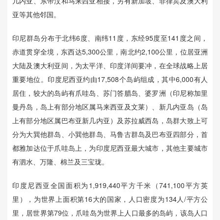
几内亚、东帝汶和马来西亚相接，另有新加坡、菲律宾及澳大利
亚等其他邻国。
印尼群岛分布于北纬6度、南纬11度，东经95度至141度之间，
赤道贯穿全境，东西达5,300公里，南北约2,100公里，位居亚洲
大陆及澳大利亚间，为太平洋、印度洋间要冲，在全球战略上居
重要地位。印度尼西亚约由17,508个岛屿组成，其中6,000有人
居住，较大的岛屿有爪哇岛、苏门答腊岛、婆罗洲（印尼称加里
曼丹岛，岛上有部分地区属马来西亚及文莱）、新几内亚岛（岛
上有部分地区属巴布亚新几内亚）及苏拉威西岛，岛群大致上可
分为大巽他群岛、小巽他群岛、马鲁古群岛及巴布亚四部分，首
都雅加达位于爪哇岛上，为印度尼西亚最大城市，其他主要城市
有泗水、万隆、棉兰及三宝珑。
印度尼西亚全国面积为1,919,440平方千米（741,100平方英
里），为世界上面积第16大的国家，人口密度为134人/平方公
里，居世界第79位，爪哇岛为世界上人口最多的岛屿，该岛人口