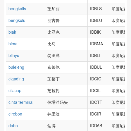
bengkalis
望加丽
IDBLS
印度尼西亚
bengkulu
朋古鲁
IDBLU
印度尼西亚
biak
比亚克
IDBIK
印度尼西亚
bima
比马
IDBMA
印度尼西亚
blinyu
勿里洋
IDBLI
印度尼西亚
buleleng
布莱伦
IDBUL
印度尼西亚
cigading
芝格丁
IDCIG
印度尼西亚
cilacap
芝拉扎
IDCIL
印度尼西亚
cinta terminal
信塔油码头
IDCTT
印度尼西亚
cirebon
井里汶
IDCIR
印度尼西亚
dabo
达博
IDDAB
印度尼西亚