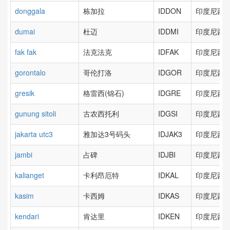
donggala
栋加拉
IDDON
印度尼西亚
dumai
杜迈
IDDMI
印度尼西亚
fak fak
法克法克
IDFAK
印度尼西亚
gorontalo
哥伦打洛
IDGOR
印度尼西亚
gresik
格雷西(锦石)
IDGRE
印度尼西亚
gunung sitoli
古农西托利
IDGSI
印度尼西亚
jakarta utc3
雅加达3号码头
IDJAK3
印度尼西亚
jambi
占碑
IDJBI
印度尼西亚
kalianget
卡利昂厄特
IDKAL
印度尼西亚
kasim
卡西姆
IDKAS
印度尼西亚
kendari
肯达里
IDKEN
印度尼西亚