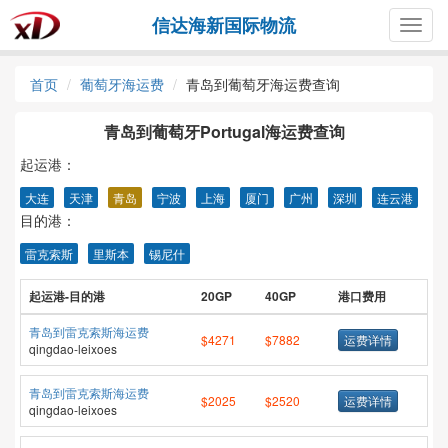
信达海新国际物流
Togg
navig
首页
葡萄牙海运费
青岛到葡萄牙海运费查询
青岛到葡萄牙Portugal海运费查询
起运港：
大连
天津
青岛
宁波
上海
厦门
广州
深圳
连云港
目的港：
雷克索斯
里斯本
锡尼什
起运港-目的港
20GP
40GP
港口费用
青岛到雷克索斯海运费
$4271
$7882
运费详情
qingdao-leixoes
青岛到雷克索斯海运费
$2025
$2520
运费详情
qingdao-leixoes