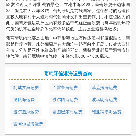
欣赏临近大西洋壮观的景色。在地中海区域，葡萄牙属于边缘国
家，但是在大西洋区域，葡萄牙则是前线国家。这个独特的地理位
置极大地有利于大航海时代葡萄牙发挥出重要作用，不过也因为如
此，葡萄牙也是欧洲区内有最多热带气旋正面吹袭（每年出现热带
气旋的机率在全球总体比率依然较低，主要是亚速群岛较多）。
葡萄牙境内北部是山地，中部沿海地区有许多渔村和度假胜地，南
部是丘陵地带。此外葡萄牙在大西洋中还有两个群岛，位处大西洋
外海，分别是亚速尔群岛和马德拉群岛。葡萄牙北部属于温带海洋
性气候，南部属地中海气候，年降水量800～1000毫米。
葡萄牙偏港海运费查询
阿威罗海运费
巴雷鲁海运费
菲盖拉海运费
奥良海运费
波尔图海运费
波马朗海运费
波尔图海运费
塞图巴尔海运费
维亚纳堡海运费
雷阿尔城海运费