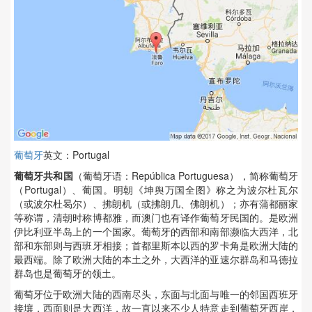
葡萄牙
英文：Portugal
葡萄牙共和国
（葡萄牙语：República Portuguesa），简称葡萄牙
（Portugal）、葡国。明朝《坤舆万国全图》称之为波尔杜瓦尔
（或波尔杜曷尔）、拂朗机（或拂朗几、佛朗机）；亦有蒲都丽家
等称谓，清朝时称博都雅，而澳门也有译作葡萄牙民国的。是欧洲
伊比利亚半岛上的一个国家。葡萄牙的西部和南部濒临大西洋，北
部和东部则与西班牙相接；首都里斯本以西的罗卡角是欧洲大陆的
最西端。除了欧洲大陆的本土之外，大西洋的亚速尔群岛和马德拉
群岛也是葡萄牙的领土。
葡萄牙位于欧洲大陆的西南尽头，东面与北面与唯一的邻国西班牙
接壤，西面则是大西洋，故一直以来不少人特意走到葡萄牙西岸，