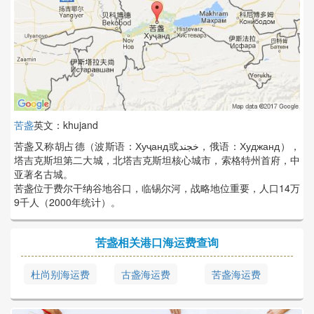
苦盏
英文：khujand
苦盏又称胡占德（波斯语：Хуҷанд或خجند，俄语：Худжанд），
塔吉克斯坦第二大城，北塔吉克斯坦核心城市，索格特州首府，中
亚著名古城。
苦盏位于费尔干纳谷地谷口，临锡尔河，战略地位重要，人口14万
9千人（2000年统计）。
苦盏相关港口海运费查询
杜尚别海运费
古盏海运费
苦盏海运费