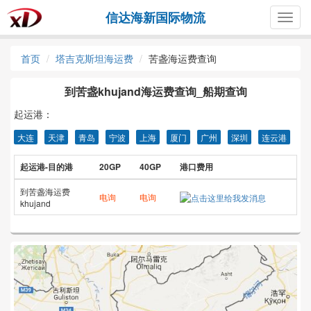
信达海新国际物流
Togg
navig
首页
塔吉克斯坦海运费
苦盏海运费查询
到苦盏khujand海运费查询_船期查询
起运港：
大连
天津
青岛
宁波
上海
厦门
广州
深圳
连云港
起运港-目的港
20GP
40GP
港口费用
到苦盏海运费
电询
电询
khujand