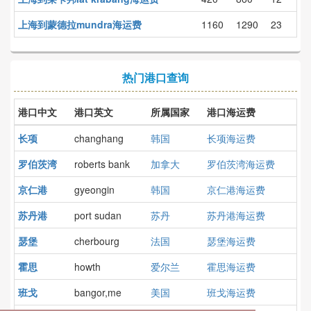
上海到蒙德拉mundra海运费
1160
1290
23
热门港口查询
港口中文
港口英文
所属国家
港口海运费
长项
changhang
韩国
长项海运费
罗伯茨湾
roberts bank
加拿大
罗伯茨湾海运费
京仁港
gyeongin
韩国
京仁港海运费
苏丹港
port sudan
苏丹
苏丹港海运费
瑟堡
cherbourg
法国
瑟堡海运费
霍思
howth
爱尔兰
霍思海运费
班戈
bangor,me
美国
班戈海运费