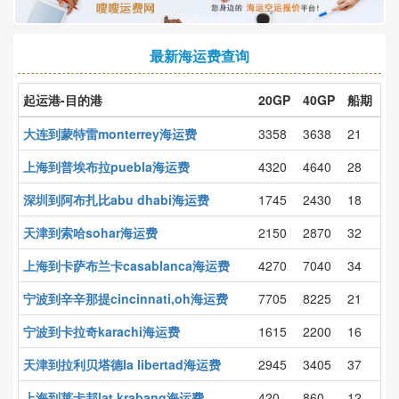
最新海运费查询
起运港-目的港
20GP
40GP
船期
大连到蒙特雷monterrey海运费
3358
3638
21
上海到普埃布拉puebla海运费
4320
4640
28
深圳到阿布扎比abu dhabi海运费
1745
2430
18
天津到索哈sohar海运费
2150
2870
32
上海到卡萨布兰卡casablanca海运费
4270
7040
34
宁波到辛辛那提cincinnati,oh海运费
7705
8225
21
宁波到卡拉奇karachi海运费
1615
2200
16
天津到拉利贝塔德la libertad海运费
2945
3405
37
上海到莱卡邦lat krabang海运费
420
860
12