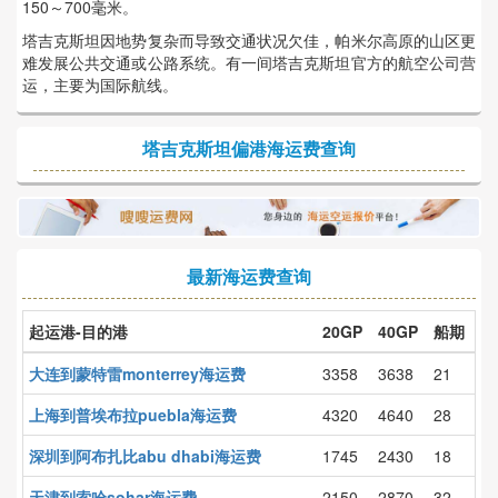
150～700毫米。
塔吉克斯坦因地势复杂而导致交通状况欠佳，帕米尔高原的山区更
难发展公共交通或公路系统。有一间塔吉克斯坦官方的航空公司营
运，主要为国际航线。
塔吉克斯坦偏港海运费查询
最新海运费查询
起运港-目的港
20GP
40GP
船期
大连到蒙特雷monterrey海运费
3358
3638
21
上海到普埃布拉puebla海运费
4320
4640
28
深圳到阿布扎比abu dhabi海运费
1745
2430
18
天津到索哈sohar海运费
2150
2870
32