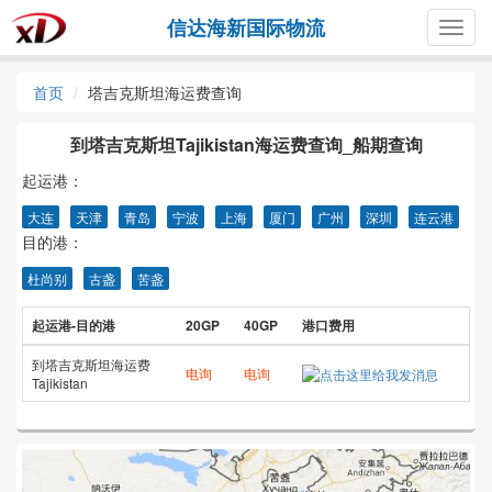
信达海新国际物流
Togg
navig
首页
塔吉克斯坦海运费查询
到塔吉克斯坦Tajikistan海运费查询_船期查询
起运港：
大连
天津
青岛
宁波
上海
厦门
广州
深圳
连云港
目的港：
杜尚别
古盏
苦盏
起运港-目的港
20GP
40GP
港口费用
到塔吉克斯坦海运费
电询
电询
Tajikistan