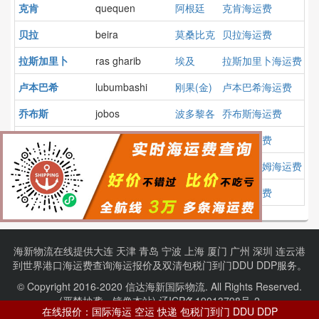
克肯
quequen
阿根廷
克肯海运费
贝拉
beira
莫桑比克
贝拉海运费
拉斯加里卜
ras gharib
埃及
拉斯加里卜海运费
卢本巴希
lubumbashi
刚果(金)
卢本巴希海运费
乔布斯
jobos
波多黎各
乔布斯海运费
杰考
jakhau
印度
杰考海运费
布里克瑟姆
brixham
英国
布里克瑟姆海运费
大山
taesan
韩国
大山海运费
海新物流在线提供
大连
天津
青岛
宁波
上海
厦门
广州
深圳
连云港
到
世界港口
海运费查询
海运报价
及
双清包税门到门
DDU DDP服务。
© Copyright 2016-2020 信达海新国际物流. All Rights Reserved.
(严禁抄袭、镜像本站).
辽ICP备19013798号-2
在线报价：国际海运 空运 快递 包税门到门 DDU DDP