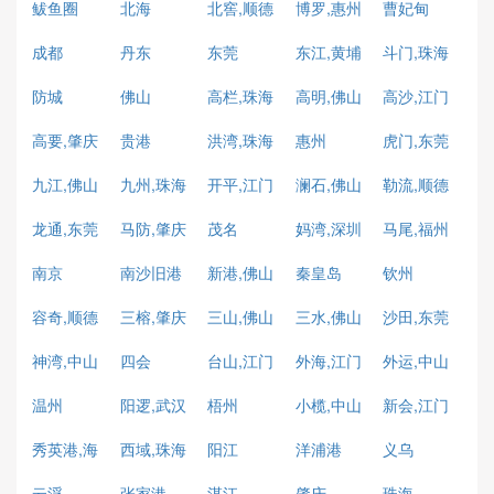
鲅鱼圈
北海
北窖,顺德
博罗,惠州
曹妃甸
成都
丹东
东莞
东江,黄埔
斗门,珠海
防城
佛山
高栏,珠海
高明,佛山
高沙,江门
高要,肇庆
贵港
洪湾,珠海
惠州
虎门,东莞
九江,佛山
九州,珠海
开平,江门
澜石,佛山
勒流,顺德
龙通,东莞
马防,肇庆
茂名
妈湾,深圳
马尾,福州
南京
南沙旧港
新港,佛山
秦皇岛
钦州
容奇,顺德
三榕,肇庆
三山,佛山
三水,佛山
沙田,东莞
神湾,中山
四会
台山,江门
外海,江门
外运,中山
温州
阳逻,武汉
梧州
小榄,中山
新会,江门
秀英港,海
西域,珠海
阳江
洋浦港
义乌
口
云浮
张家港
湛江
肇庆
珠海