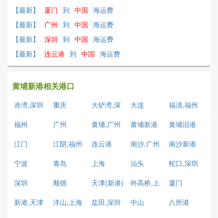
【最新】
厦门
到
中国
海运费
【最新】
广州
到
中国
海运费
【最新】
深圳
到
中国
海运费
【最新】
连云港
到
中国
海运费
黄埔新港相关港口
赤湾,深圳
重庆
大铲湾,深
大连
福清,福州
圳
福州
广州
黄埔,广州
黄埔新港
黄埔旧港
江门
江阴,福州
连云港
南沙,广州
南沙新港
宁波
青岛
上海
汕头
蛇口,深圳
深圳
顺德
天津(新港)
外高桥,上
厦门
海
新港,天津
洋山,上海
盐田,深圳
中山
八所港