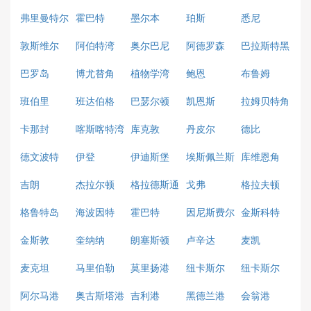
弗里曼特尔
霍巴特
墨尔本
珀斯
悉尼
敦斯维尔
阿伯特湾
奥尔巴尼
阿德罗森
巴拉斯特黑
德
巴罗岛
博尤替角
植物学湾
鲍恩
布鲁姆
班伯里
班达伯格
巴瑟尔顿
凯恩斯
拉姆贝特角
卡那封
喀斯喀特湾
库克敦
丹皮尔
德比
德文波特
伊登
伊迪斯堡
埃斯佩兰斯
库维恩角
吉朗
杰拉尔顿
格拉德斯通
戈弗
格拉夫顿
格鲁特岛
海波因特
霍巴特
因尼斯费尔
金斯科特
金斯敦
奎纳纳
朗塞斯顿
卢辛达
麦凯
麦克坦
马里伯勒
莫里扬港
纽卡斯尔
纽卡斯尔
阿尔马港
奥古斯塔港
吉利港
黑德兰港
会翁港