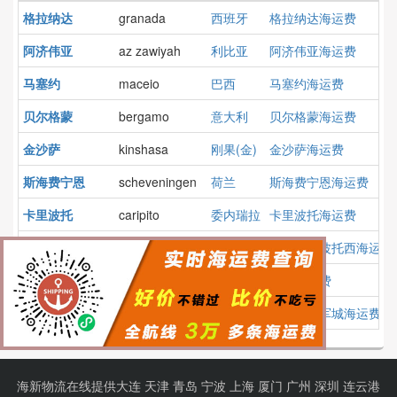
格拉纳达
granada
西班牙
格拉纳达海运费
阿济伟亚
az zawiyah
利比亚
阿济伟亚海运费
马塞约
maceio
巴西
马塞约海运费
贝尔格蒙
bergamo
意大利
贝尔格蒙海运费
金沙萨
kinshasa
刚果(金)
金沙萨海运费
斯海费宁恩
scheveningen
荷兰
斯海费宁恩海运费
卡里波托
caripito
委内瑞拉
卡里波托海运费
圣路易斯波托西
san luis potosi
墨西哥
圣路易斯波托西海运费
马埃
mahe,in
印度
马埃海运费
桑托斯将军城
general santos
菲律宾
桑托斯将军城海运费
海新物流在线提供
大连
天津
青岛
宁波
上海
厦门
广州
深圳
连云港