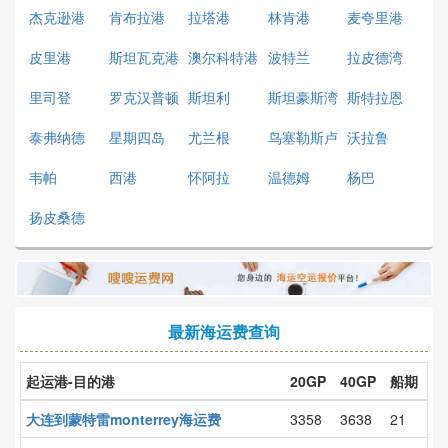
杰克逊港
肯布拉港
拉塔港
林肯港
麦夸里港
皮里港
斯坦瓦克港
澳尔科特港
波特兰
拉皮德湾
里司登
罗克汉普顿
斯坦利
斯坦豪斯湾
斯特拉恩
泰弗纳德
星期四岛
尤兰根
鸟塞勒斯卢
沃拉鲁
普
韦帕
西港
怀阿拉
温德姆
杨巴
扬皮桑德
最新海运费查询
起运港-目的港
20GP
40GP
船期
大连到蒙特雷monterrey海运费
3358
3638
21