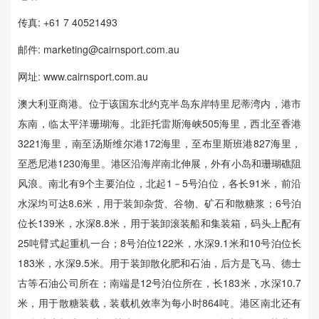
传真: +61 7 40521493
邮件: marketing@cairnsport.com.au
网址: www.cairnsport.com.au
澳大利亚商港。位于该国东北约克半岛东岸特里尼蒂湾内，港市
东南，临太平洋珊瑚海。北距托雷斯海峡505海里，西北至香港
3221海里，南至汤斯维尔港172海里，至布里斯班港827海里，
至悉尼港1230海里。港区沿海岸南北伸展，外有小岛和珊瑚礁阻
风浪。南北有9个主要泊位，北起1－5号泊位，各长91米，前沿
水深均可达8.6米，用于装卸杂货、谷物、矿石和散糖浆；6号泊
位长139米，水深8.8米，用于装卸滚装船和集装箱，码头上配有
25吨臂式起重机一台；8号泊位122米，水深9.1米和10号泊位长
183米，水深9.5米。用于装卸散化肥和石油，后方是飞马、德士
古等石油公司所在；南端是12号泊位所在，长183米，水深10.7
米，用于散糖装载，装载机效率为每小时864吨。港区南北还有