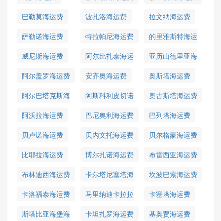
巴勒莫海运费
波扎洛海运费
拉文纳海运费
萨勒诺海运费
特拉帕尼海运费
的里雅斯特海运
费
威尼斯海运费
阿尔比扎泰海运
亚历山德里亚海
费
运费
阿尔盖罗海运费
安齐奥海运费
奥斯塔海运费
阿尔巴塔克斯海
阿斯科利皮切诺
奥古斯塔海运费
运费
海运费
阿沃拉海运费
巴尼奥利海运费
巴列塔海运费
贝卢诺海运费
贝内文托海运费
贝尔格蒙海运费
比耶拉海运费
博尔扎诺海运费
布雷西亚海运费
布林迪西海运费
卡尔塔尼塞塔海
坎波巴索海运费
运费
卡洛福泰海运费
马里纳迪卡拉拉
卡塞塔海运费
海运费
斯塔比亚海堡海
卡坦扎罗海运费
基奥贾海运费