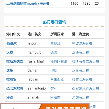
上海到蒙德拉mundra海运费
1160
1290
23
热门港口查询
港口中文
港口英文
所属国家
港口海运费
勒波尔
le port
留尼汪
勒波尔海运费
汉堡
hamburg
德国
汉堡海运费
拉斯海夫吉
ras al khafji
沙特阿拉伯
拉斯海夫吉海运费
达曼
daman
印度
达曼海运费
拉布安
labuan
马来西亚
拉布安海运费
圣安东尼奥
san antonio
智利
圣安东尼奥海运费
沙迦
sharjah
阿联酋
沙迦海运费
哈尔科夫
kharkov
乌克兰
哈尔科夫海运费