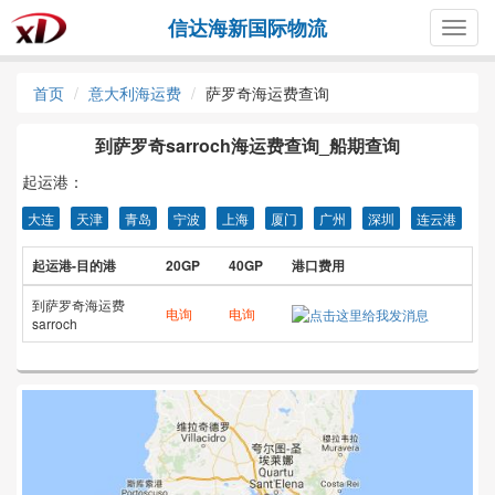
信达海新国际物流
Togg
navig
首页
意大利海运费
萨罗奇海运费查询
到萨罗奇sarroch海运费查询_船期查询
起运港：
大连
天津
青岛
宁波
上海
厦门
广州
深圳
连云港
起运港-目的港
20GP
40GP
港口费用
到萨罗奇海运费
电询
电询
sarroch