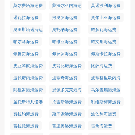
莫尔费塔海运费
蒙法尔科内海运
莫诺波利海运费
费
诺瓦拉海运费
努奥罗海运费
奥尔比亚海运费
奥里斯塔诺海运
奥托纳海运费
帕多瓦海运费
费
帕尔马海运费
帕维亚海运费
帕文那海运费
佩鲁贾海运费
佩萨罗海运费
佩斯卡拉海运费
皮亚琴察海运费
皮翁比诺海运费
比萨海运费
波代诺内海运费
波蒂奇海运费
波蒂格里欧内海
运费
阿祖罗港海运费
恩佩多克莱港海
马尔盖腊港海运
运费
费
圣托斯特凡诺港
托雷斯港海运费
利维斯梅海运费
海运费
费拉约海运费
斯库索港海运费
波佐利海运费
普拉托海运费
普里奥洛海运费
雷焦海运费