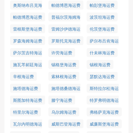
奥斯纳布吕克海
帕德博恩海运费
帕彭堡海运费
运费
帕德博恩海运费
普福尔茨海姆海
波茨坦海运费
运费
雷根斯堡海运费
雷姆沙伊德海运
伦茨堡海运费
费
罗森海姆海运费
罗斯托克海运费
萨尔布吕肯海运
费
萨尔茨吉特海运
许劳海运费
什未林海运费
费
施瓦芩郝廷海运
锡格堡海运费
锡根海运费
费
辛根海运费
索林根海运费
瑟默达海运费
施塔德海运费
施塔德桑德海运
斯特拉尔松海运
费
费
斯图加特海运费
滕宁海运费
特罗弗明德海运
费
特里尔海运费
乌尔姆海运费
弗格萨克海运费
瓦尔内明德海运
威斯巴登海运费
威廉斯堡海运费
费