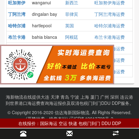
旺加努伊
wanganui
新西兰
旺加努伊海运费
丁阿兰湾
dingalan bay
菲律宾
丁阿兰湾海运费
哈特尔浦
hartlepool
英国
哈特尔浦海运费
布兰卡港
bahia blanca
阿根廷
布兰卡港海运费
阿斯塔纳
astana
哈萨克斯坦
阿斯塔纳海运费
莫尔费塔
molfetta
意大利
莫尔费塔海运费
阿利亚加
aliaga
土耳其
阿利亚加海运费
海新物流在线提供
大连
天津
青岛
宁波
上海
厦门
广州
深圳
连云港
到
世界港口
海运费查询
海运报价
及
双清包税门到门
DDU DDP服务。
© Copyright 2016-2020 信达海新国际物流. All Rights Reserved.
(严禁抄袭、镜像本站).
辽ICP备19013798号-2
在线报价：国际海运 空运 快递 包税门到门 DDU DDP
项目合作：【QQ】1075827414 【电话】13604081355
波兰港口
伊朗港口
俄罗斯港口
澳大利亚港口
阿联酋港口