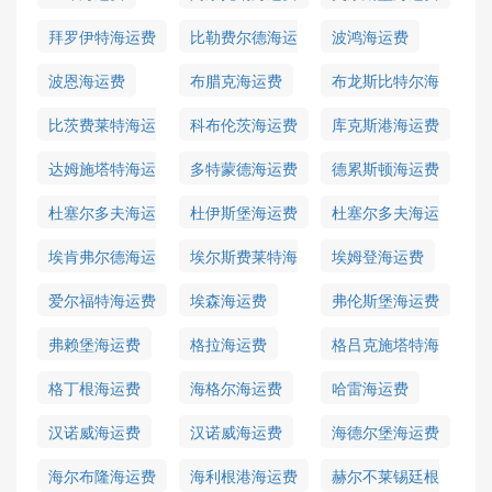
拜罗伊特海运费
比勒费尔德海运
波鸿海运费
费
波恩海运费
布腊克海运费
布龙斯比特尔海
运费
比茨费莱特海运
科布伦茨海运费
库克斯港海运费
费
达姆施塔特海运
多特蒙德海运费
德累斯顿海运费
费
杜塞尔多夫海运
杜伊斯堡海运费
杜塞尔多夫海运
费
费
埃肯弗尔德海运
埃尔斯费莱特海
埃姆登海运费
费
运费
爱尔福特海运费
埃森海运费
弗伦斯堡海运费
弗赖堡海运费
格拉海运费
格吕克施塔特海
运费
格丁根海运费
海格尔海运费
哈雷海运费
汉诺威海运费
汉诺威海运费
海德尔堡海运费
海尔布隆海运费
海利根港海运费
赫尔不莱锡廷根