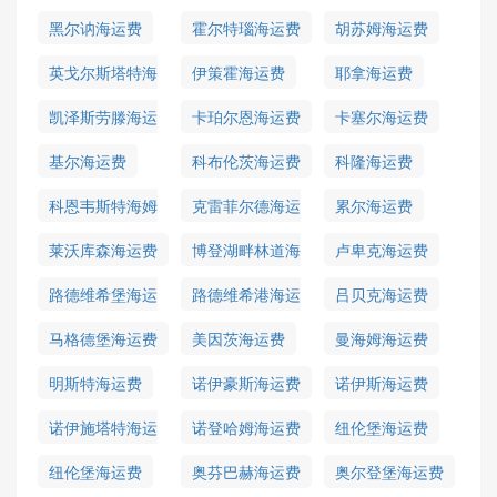
海运费
黑尔讷海运费
霍尔特瑙海运费
胡苏姆海运费
英戈尔斯塔特海
伊策霍海运费
耶拿海运费
运费
凯泽斯劳滕海运
卡珀尔恩海运费
卡塞尔海运费
费
基尔海运费
科布伦茨海运费
科隆海运费
科恩韦斯特海姆
克雷菲尔德海运
累尔海运费
海运费
费
莱沃库森海运费
博登湖畔林道海
卢卑克海运费
运费
路德维希堡海运
路德维希港海运
吕贝克海运费
费
费
马格德堡海运费
美因茨海运费
曼海姆海运费
明斯特海运费
诺伊豪斯海运费
诺伊斯海运费
诺伊施塔特海运
诺登哈姆海运费
纽伦堡海运费
费
纽伦堡海运费
奥芬巴赫海运费
奥尔登堡海运费