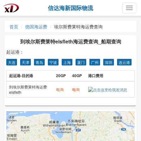
信达海新国际物流
Togg
navig
首页
德国海运费
埃尔斯费莱特海运费查询
到埃尔斯费莱特elsfleth海运费查询_船期查询
起运港：
大连
天津
青岛
宁波
上海
厦门
广州
深圳
连云港
起运港-目的港
20GP
40GP
港口费用
到埃尔斯费莱特海运费
电询
电询
elsfleth