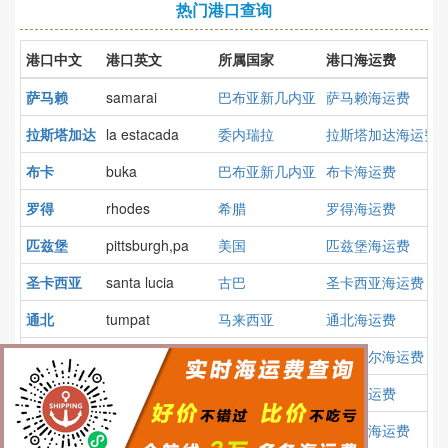
热门港口查询
港口中文
港口英文
所属国家
港口海运费
萨马赖
samarai
巴布亚新几内亚
萨马赖海运费
拉斯塔加达
la estacada
委内瑞拉
拉斯塔加达海运费
布卡
buka
巴布亚新几内亚
布卡海运费
罗得
rhodes
希腊
罗得海运费
匹兹堡
pittsburgh,pa
美国
匹兹堡海运费
圣卡西亚
santa lucia
古巴
圣卡西亚海运费
通北
tumpat
马来西亚
通北海运费
武海马尔
vohemar
马达加斯加
武海马尔海运费
翁巴
umba
俄罗斯
翁巴海运费
耶罗港
puerto de hierro
委内瑞拉
耶罗港海运费