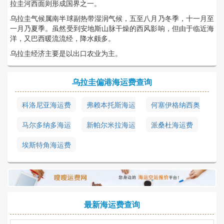
拉圭河西面则形成国界之一。
乌拉圭气候属南半球副热带湿润气候，五至八月乃冬季，十一月至
一月乃夏季。虽然受到安地斯山脉干燥的西风影响，但由于临近海
洋，又巴西暖流流经，降水颇多。
乌拉圭经济主要是以出口农业为主。
乌拉圭偏港海运费查询
科洛尼亚海运费
弗赖本托斯海运
何塞伊格纳西奥
费
海运费
马尔多纳多海运
新帕尔米拉海运
派桑杜海运费
费
费
埃斯特角海运费
最新海运费查询