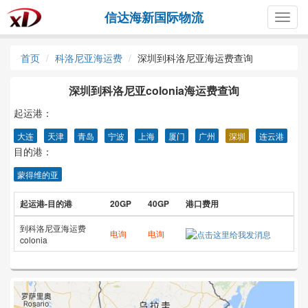
信达海新国际物流
Togg
navig
首页
科洛尼亚海运费
深圳到科洛尼亚海运费查询
深圳到科洛尼亚colonia海运费查询
起运港：
大连
天津
青岛
宁波
上海
厦门
广州
深圳
连云港
目的港：
蒙得维的亚
起运港-目的港
20GP
40GP
港口费用
到科洛尼亚海运费
电询
电询
colonia