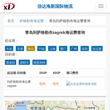
信达海新国际物流
Togg
navig
首页
萨格勒布海运费
青岛到萨格勒布海运费查询
青岛到萨格勒布zagreb海运费查询
起运港：
大连
天津
青岛
宁波
上海
厦门
广州
深圳
连云港
目的港：
普洛切
里耶卡
斯普利特
起运港-目的港
20GP
40GP
港口费用
到萨格勒布海运费
电询
电询
zagreb