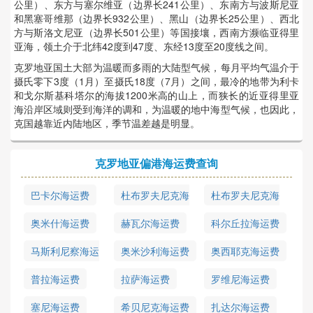
公里）、东方与塞尔维亚（边界长241公里）、东南方与波斯尼亚
和黑塞哥维那（边界长932公里）、黑山（边界长25公里）、西北
方与斯洛文尼亚（边界长501公里）等国接壤，西南方濒临亚得里
亚海，领土介于北纬42度到47度、东经13度至20度线之间。
克罗地亚国土大部为温暖而多雨的大陆型气候，每月平均气温介于
摄氏零下3度（1月）至摄氏18度（7月）之间，最冷的地带为利卡
和戈尔斯基科塔尔的海拔1200米高的山上，而狭长的近亚得里亚
海沿岸区域则受到海洋的调和，为温暖的地中海型气候，也因此，
克国越靠近内陆地区，季节温差越是明显。
克罗地亚偏港海运费查询
巴卡尔海运费
杜布罗夫尼克海
杜布罗夫尼克海
运费
运费
奥米什海运费
赫瓦尔海运费
科尔丘拉海运费
马斯利尼察海运
奥米沙利海运费
奥西耶克海运费
费
普拉海运费
拉萨海运费
罗维尼海运费
塞尼海运费
希贝尼克海运费
扎达尔海运费