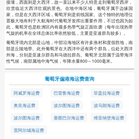
接壤，西面则是大西洋，故一直以来不少人特意走到葡萄牙西岸，
欣赏临近大西洋壮观的景色。在地中海区域，葡萄牙属于边缘国
家，但是在大西洋区域，葡萄牙则是前线国家。这个独特的地理位
置极大地有利于大航海时代葡萄牙发挥出重要作用，不过也因为如
此，葡萄牙也是欧洲区内有最多热带气旋正面吹袭（每年出现热带
气旋的机率在全球总体比率依然较低，主要是亚速群岛较多）。
葡萄牙境内北部是山地，中部沿海地区有许多渔村和度假胜地，南
部是丘陵地带。此外葡萄牙在大西洋中还有两个群岛，位处大西洋
外海，分别是亚速尔群岛和马德拉群岛。葡萄牙北部属于温带海洋
性气候，南部属地中海气候，年降水量800～1000毫米。
葡萄牙偏港海运费查询
阿威罗海运费
巴雷鲁海运费
菲盖拉海运费
奥良海运费
波尔图海运费
波马朗海运费
波尔图海运费
塞图巴尔海运费
维亚纳堡海运费
雷阿尔城海运费