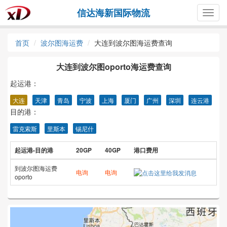
信达海新国际物流
Togg
navig
首页
波尔图海运费
大连到波尔图海运费查询
大连到波尔图oporto海运费查询
起运港：
大连
天津
青岛
宁波
上海
厦门
广州
深圳
连云港
目的港：
雷克索斯
里斯本
锡尼什
起运港-目的港
20GP
40GP
港口费用
到波尔图海运费
电询
电询
oporto