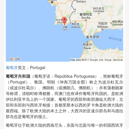
葡萄牙
英文：Portugal
葡萄牙共和国
（葡萄牙语：República Portuguesa），简称葡萄牙
（Portugal）、葡国。明朝《坤舆万国全图》称之为波尔杜瓦尔
（或波尔杜曷尔）、拂朗机（或拂朗几、佛朗机）；亦有蒲都丽家
等称谓，清朝时称博都雅，而澳门也有译作葡萄牙民国的。是欧洲
伊比利亚半岛上的一个国家。葡萄牙的西部和南部濒临大西洋，北
部和东部则与西班牙相接；首都里斯本以西的罗卡角是欧洲大陆的
最西端。除了欧洲大陆的本土之外，大西洋的亚速尔群岛和马德拉
群岛也是葡萄牙的领土。
葡萄牙位于欧洲大陆的西南尽头，东面与北面与唯一的邻国西班牙