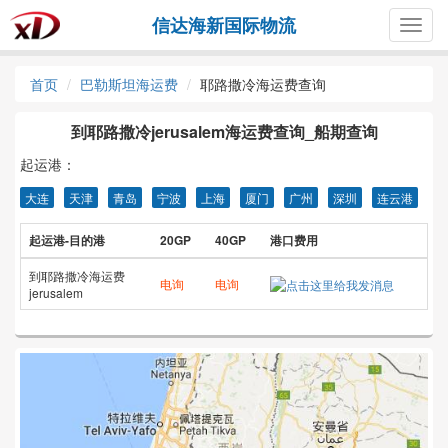
信达海新国际物流
Togg
navig
首页
巴勒斯坦海运费
耶路撒冷海运费查询
到耶路撒冷jerusalem海运费查询_船期查询
起运港：
大连
天津
青岛
宁波
上海
厦门
广州
深圳
连云港
起运港-目的港
20GP
40GP
港口费用
到耶路撒冷海运费
电询
电询
jerusalem