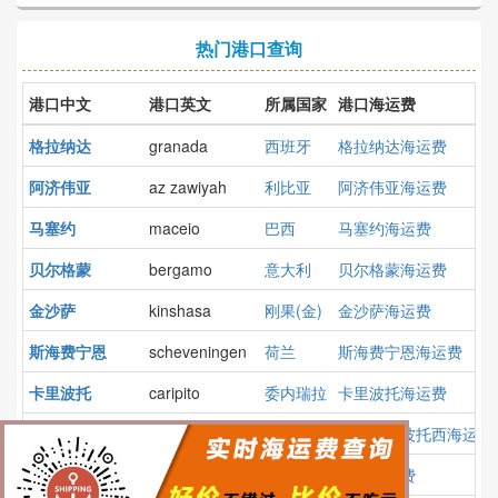
热门港口查询
港口中文
港口英文
所属国家
港口海运费
格拉纳达
granada
西班牙
格拉纳达海运费
阿济伟亚
az zawiyah
利比亚
阿济伟亚海运费
马塞约
maceio
巴西
马塞约海运费
贝尔格蒙
bergamo
意大利
贝尔格蒙海运费
金沙萨
kinshasa
刚果(金)
金沙萨海运费
斯海费宁恩
scheveningen
荷兰
斯海费宁恩海运费
卡里波托
caripito
委内瑞拉
卡里波托海运费
圣路易斯波托西
san luis potosi
墨西哥
圣路易斯波托西海运费
马埃
mahe,in
印度
马埃海运费