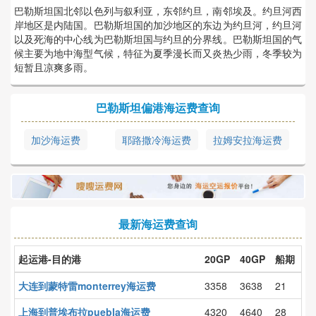
巴勒斯坦国北邻以色列与叙利亚，东邻约旦，南邻埃及。约旦河西
岸地区是内陆国。巴勒斯坦国的加沙地区的东边为约旦河，约旦河
以及死海的中心线为巴勒斯坦国与约旦的分界线。巴勒斯坦国的气
候主要为地中海型气候，特征为夏季漫长而又炎热少雨，冬季较为
短暂且凉爽多雨。
巴勒斯坦偏港海运费查询
加沙海运费
耶路撒冷海运费
拉姆安拉海运费
最新海运费查询
起运港-目的港
20GP
40GP
船期
大连到蒙特雷monterrey海运费
3358
3638
21
上海到普埃布拉puebla海运费
4320
4640
28