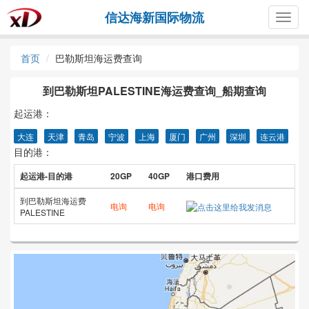
信达海新国际物流
Togg
navig
首页
巴勒斯坦海运费查询
到巴勒斯坦PALESTINE海运费查询_船期查询
起运港：
大连
天津
青岛
宁波
上海
厦门
广州
深圳
连云港
目的港：
起运港-目的港
20GP
40GP
港口费用
到巴勒斯坦海运费
电询
电询
PALESTINE