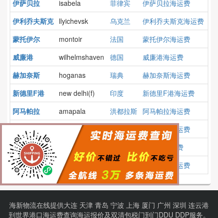
伊萨贝拉
isabela
菲律宾
伊萨贝拉海运费
伊利乔夫斯克
llyichevsk
乌克兰
伊利乔夫斯克海运费
蒙托伊尔
montoir
法国
蒙托伊尔海运费
威廉港
wilhelmshaven
德国
威廉港海运费
赫加奈斯
hoganas
瑞典
赫加奈斯海运费
新德里F港
new delhi(f)
印度
新德里F港海运费
阿马帕拉
amapala
洪都拉斯
阿马帕拉海运费
莫特里尔
motril
西班牙
莫特里尔海运费
派桑杜
paysandu
乌拉圭
派桑杜海运费
伊加尔卡
igarka
俄罗斯
伊加尔卡海运费
海新物流在线提供
大连
天津
青岛
宁波
上海
厦门
广州
深圳
连云港
到
世界港口
海运费查询
海运报价
及
双清包税门到门
DDU DDP服务。