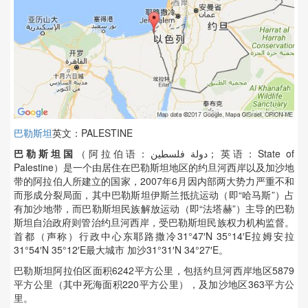
巴勒斯坦
英文：PALESTINE
巴勒斯坦国
（阿拉伯语：دولة فلسطين‎‎；英语：State of
Palestine）是一个由居住在巴勒斯坦地区的约旦河西岸以及加沙地
带的阿拉伯人所建立的国家，2007年6月因内部两大势力严重不和
而形成分裂局面，其中巴勒斯坦伊斯兰抵抗运动（即“哈马斯”）占
有加沙地带，而巴勒斯坦民族解放运动（即“法塔赫”）主导的巴勒
斯坦自治政府则管治约旦河西岸，受巴勒斯坦民族权力机构监督。
首都（声称）行政中心东耶路撒冷31°47′N 35°14′E拉姆安拉
31°54′N 35°12′E最大城市 加沙31°31′N 34°27′E。
巴勒斯坦阿拉伯区面积6242平方公里，包括约旦河西岸地区5879
平方公里（其中死海面积220平方公里），及加沙地区363平方公
里。