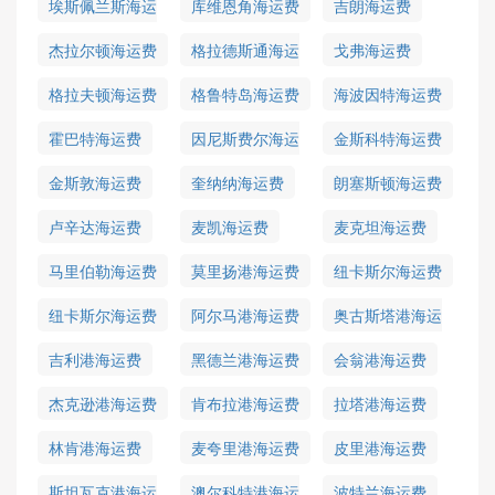
埃斯佩兰斯海运
库维恩角海运费
吉朗海运费
费
杰拉尔顿海运费
格拉德斯通海运
戈弗海运费
费
格拉夫顿海运费
格鲁特岛海运费
海波因特海运费
霍巴特海运费
因尼斯费尔海运
金斯科特海运费
费
金斯敦海运费
奎纳纳海运费
朗塞斯顿海运费
卢辛达海运费
麦凯海运费
麦克坦海运费
马里伯勒海运费
莫里扬港海运费
纽卡斯尔海运费
纽卡斯尔海运费
阿尔马港海运费
奥古斯塔港海运
费
吉利港海运费
黑德兰港海运费
会翁港海运费
杰克逊港海运费
肯布拉港海运费
拉塔港海运费
林肯港海运费
麦夸里港海运费
皮里港海运费
斯坦瓦克港海运
澳尔科特港海运
波特兰海运费