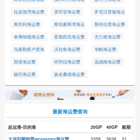
费
费
拉皮德湾海运费
里司登海运费
罗克汉普顿海运
费
斯坦利海运费
斯坦豪斯湾海运
斯特拉恩海运费
费
泰弗纳德海运费
星期四岛海运费
尤兰根海运费
鸟塞勒斯卢普海
沃拉鲁海运费
韦帕海运费
运费
西港海运费
怀阿拉海运费
温德姆海运费
杨巴海运费
扬皮桑德海运费
最新海运费查询
起运港-目的港
20GP
40GP
船期
大连到蒙特雷monterrey海运费
3358
3638
21