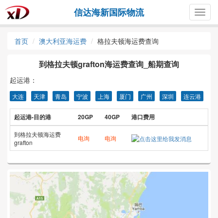
信达海新国际物流
Togg
navig
首页
澳大利亚海运费
格拉夫顿海运费查询
到格拉夫顿grafton海运费查询_船期查询
起运港：
大连
天津
青岛
宁波
上海
厦门
广州
深圳
连云港
起运港-目的港
20GP
40GP
港口费用
到格拉夫顿海运费
电询
电询
grafton