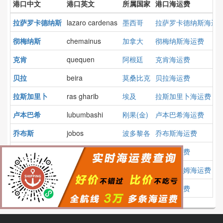
港口中文
港口英文
所属国家
港口海运费
拉萨罗卡德纳斯
lazaro cardenas
墨西哥
拉萨罗卡德纳斯海运
彻梅纳斯
chemainus
加拿大
彻梅纳斯海运费
克肯
quequen
阿根廷
克肯海运费
贝拉
beira
莫桑比克
贝拉海运费
拉斯加里卜
ras gharib
埃及
拉斯加里卜海运费
卢本巴希
lubumbashi
刚果(金)
卢本巴希海运费
乔布斯
jobos
波多黎各
乔布斯海运费
杰考
jakhau
印度
杰考海运费
布里克瑟姆
brixham
英国
布里克瑟姆海运费
大山
taesan
韩国
大山海运费