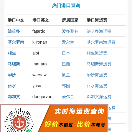
热门港口查询
港口中文
港口英文
所属国家
港口海运费
法哈多
fajardo
波多黎各
法哈多海运费
基尔罗南
kilronan
爱尔兰
基尔罗南海运费
相生
aioi
日本
相生海运费
马瑙斯
manaus
巴西
马瑙斯海运费
华沙
warsaw
波兰
华沙海运费
丽水
yosu
韩国
丽水海运费
邓加文
dungarvan
爱尔兰
邓加文海运费
诺尔松德
norrsundet
瑞典
诺尔松德海运费
舒艾拜
shuaiba
科威特
舒艾拜海运费
索雷尔
sorel
加拿大
索雷尔海运费