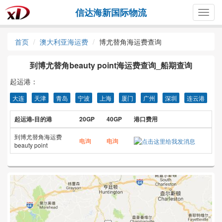
信达海新国际物流
Togg
navig
首页
澳大利亚海运费
博尤替角海运费查询
到博尤替角beauty point海运费查询_船期查询
起运港：
大连
天津
青岛
宁波
上海
厦门
广州
深圳
连云港
起运港-目的港
20GP
40GP
港口费用
到博尤替角海运费
电询
电询
beauty point