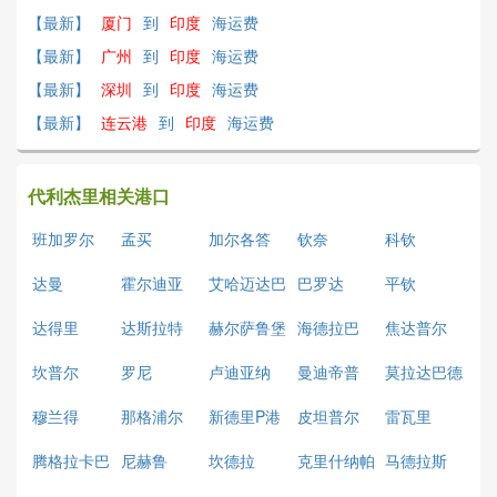
【最新】
厦门
到
印度
海运费
【最新】
广州
到
印度
海运费
【最新】
深圳
到
印度
海运费
【最新】
连云港
到
印度
海运费
代利杰里相关港口
班加罗尔
孟买
加尔各答
钦奈
科钦
达曼
霍尔迪亚
艾哈迈达巴
巴罗达
平钦
德
达得里
达斯拉特
赫尔萨鲁堡
海德拉巴
焦达普尔
坎普尔
罗尼
卢迪亚纳
曼迪帝普
莫拉达巴德
穆兰得
那格浦尔
新德里P港
皮坦普尔
雷瓦里
腾格拉卡巴
尼赫鲁
坎德拉
克里什纳帕
马德拉斯
德
特南