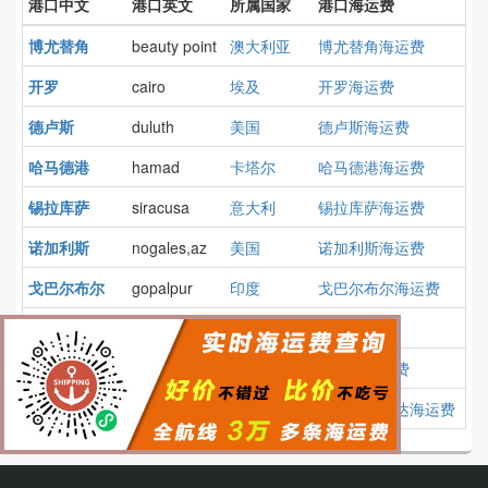
港口中文
港口英文
所属国家
港口海运费
博尤替角
beauty point
澳大利亚
博尤替角海运费
开罗
cairo
埃及
开罗海运费
德卢斯
duluth
美国
德卢斯海运费
哈马德港
hamad
卡塔尔
哈马德港海运费
锡拉库萨
siracusa
意大利
锡拉库萨海运费
诺加利斯
nogales,az
美国
诺加利斯海运费
戈巴尔布尔
gopalpur
印度
戈巴尔布尔海运费
宇野
uno
日本
宇野海运费
好望角
good hope
美国
好望角海运费
克孜勒奥尔达
kyzylorda
哈萨克斯坦
克孜勒奥尔达海运费