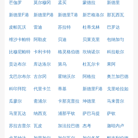
芒伽罗
莫尔穆冈
孟买
蒙德拉
新德里
新德里F港
新德里P港
新德里T港
新芒格洛尔
那瓦西瓦
皮帕瓦沃
雷迪
苏拉特
杜蒂戈林
巴罗达
维沙卡帕特
阿勒皮
贝迪
贝莱克里
包纳加匀
南
比穆尼帕特
卡利卡特
格灵格伯德
坎纳诺尔
科拉歇尔
南
讷姆
贡达布尔
库达洛尔
第乌
杜瓦尔卡
果阿
戈巴尔布尔
古尔冈
霍纳沃尔
阿格拉
奥兰加巴德
科印拜陀
代里卡兰
蒂基
新德里F港
戈里哈拉如
瓜廖尔
斋浦尔
卡那克普拉
坤德里
马来普尔
马里瓦达
纳西克
浦那平钦
萨巴马提
萨钦
苏拉吉普尔
瓦皮
加法拉巴德
杰考
迦哇内卢
卡基纳达
加里加尔
加尔瓦尔
加尔各答
默吉利伯德