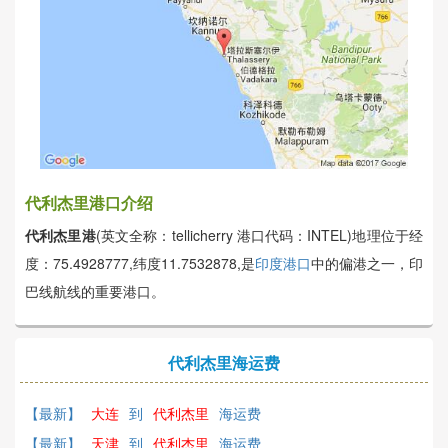
代利杰里港口介绍
代利杰里港
(英文全称：tellicherry 港口代码：INTEL)地理位于经
度：75.4928777,纬度11.7532878,是
印度港口
中的偏港之一，印
巴线航线的重要港口。
代利杰里海运费
【最新】
大连
到
代利杰里
海运费
【最新】
天津
到
代利杰里
海运费