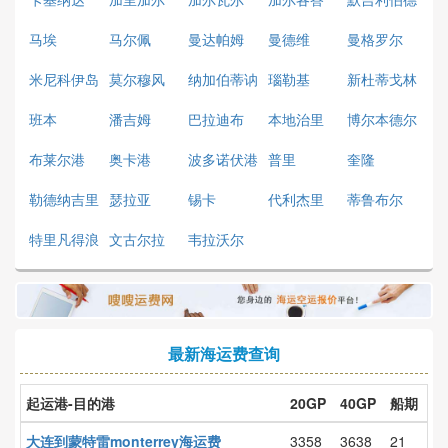
讷姆
马埃
马尔佩
曼达帕姆
曼德维
曼格罗尔
米尼科伊岛
莫尔穆风
纳加伯蒂讷
瑙勒基
新杜蒂戈林
姆
班本
潘吉姆
巴拉迪布
本地治里
博尔本德尔
布莱尔港
奥卡港
波多诺伏港
普里
奎隆
勒德纳吉里
瑟拉亚
锡卡
代利杰里
蒂鲁布尔
特里凡得浪
文古尔拉
韦拉沃尔
最新海运费查询
起运港-目的港
20GP
40GP
船期
大连到蒙特雷monterrey海运费
3358
3638
21