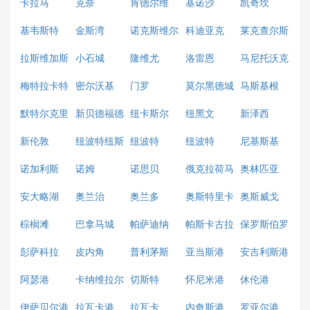
卡拉马
克奈
肯德尔维
基诺沙
凯奇坎
基韦斯特
金斯湾
诺克斯维尔
科迪亚克
莱克查尔斯
拉斯维加斯
小石城
隆维尤
洛雷恩
马尼托沃克
梅特拉卡特
密尔沃基
门罗
莫尔黑德城
马斯基根
拉
默特尔克里
新贝德福德
纽卡斯尔
纽黑文
新泽西
克
新伦敦
纽波特纽斯
纽波特
纽波特
尼基斯基
诺加利斯
诺姆
诺思贝
俄克拉荷马
奥林匹亚
城
安大略湖
奥兰治
奥兰多
奥斯特里卡
奥斯威戈
棕榈滩
巴拿马城
帕萨迪纳
帕斯卡古拉
保罗斯伯罗
彭萨科拉
皮内角
普利茅斯
亚当斯港
安吉利斯港
阿瑟港
卡纳维拉尔
切斯特
怀尼米港
休伦港
港
伊萨贝尔港
拉瓦卡港
拉瓦卡
内奇斯港
罗亚尔港