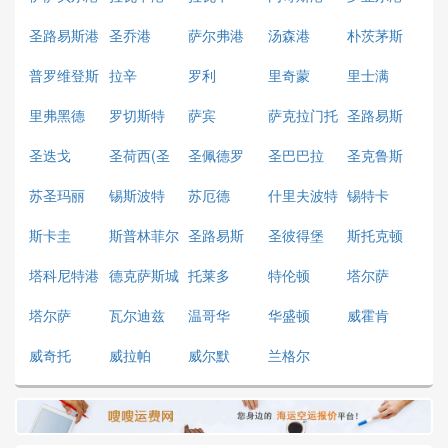
圣路易斯港
圣乔港
萨尔弗港
汤森港
朴茨茅斯
普罗维登斯
拉辛
罗利
里奇蒙
里士满
里弗黑德
罗切斯特
萨宾
萨克拉门托
圣路易斯
圣迭戈
圣荷西(圣
圣佩德罗
圣巴巴拉
圣克鲁斯
何塞)
苏圣玛丽
锡斯波特
苏厄德
什里夫波特
锡特卡
斯卡圭
斯普林菲尔
圣路易斯
圣彼得堡
斯托克顿
德
塔科尼特港
德克萨斯城
托莱多
特伦顿
塔尔萨
塔尔萨
瓦尔迪兹
温哥华
华盛顿
威霍肯
威奇托
威拉帕
威尔默
兰格尔