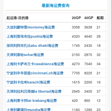
最新海运费查询
起运港-目的港
20GP
40GP
船期
大连到蒙特雷monterrey海运费
3358
3638
21
上海到普埃布拉puebla海运费
4320
4640
28
深圳到阿布扎比abu dhabi海运费
1745
2430
18
天津到索哈sohar海运费
2150
2870
32
上海到卡萨布兰卡casablanca海运费
4270
7040
34
宁波到辛辛那提cincinnati,oh海运费
7705
8225
21
宁波到卡拉奇karachi海运费
1615
2200
16
天津到拉利贝塔德la libertad海运费
2945
3405
37
上海到莱卡邦lat krabang海运费
420
860
12
上海到蒙德拉mundra海运费
1160
1290
23