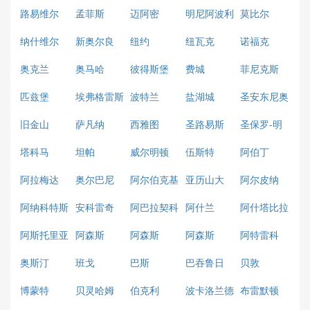
路易维尔
孟菲斯
迈阿密
明尼阿波利
莫比尔
斯
纳什维尔
新奥尔良
纽约
纽瓦克
诺福克
奥克兰
奥马哈
彼得斯堡
费城
菲尼克斯
(凤凰城)
匹兹堡
埃弗格雷斯
波特兰
盐湖城
圣安东尼奥
港
旧金山
萨凡纳
西雅图
圣路易斯
圣保罗-明
尼苏达州
塔科马
坦帕
威尔明顿
伍斯特
阿伯丁
阿拉梅达
奥尔巴尼
阿尔伯克基
亚历山大
阿尔皮纳
阿纳科特斯
安科雷奇
阿巴拉契科
阿什兰
阿什塔比拉
拉
阿斯托里亚
阿森斯
阿森斯
阿森斯
阿特雷科
奥斯汀
班戈
巴斯
巴吞鲁日
贝敦
博蒙特
贝灵哈姆
伯克利
波卡洛兰德
布雷默顿