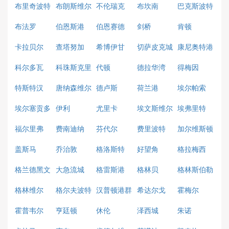
布里奇波特
布朗斯维尔
不伦瑞克
布坎南
巴克斯波特
布法罗
伯恩斯港
伯恩赛德
剑桥
肯顿
卡拉贝尔
查塔努加
希博伊甘
切萨皮克城
康尼奥特港
科尔多瓦
科珠斯克里
代顿
德拉华湾
得梅因
斯蒂
特斯特汉
唐纳森维尔
德卢斯
荷兰港
埃尔帕索
埃尔塞贡多
伊利
尤里卡
埃文斯维尔
埃弗里特
福尔里弗
费南迪纳
芬代尔
费里波特
加尔维斯顿
盖斯马
乔治敦
格洛斯特
好望角
格拉梅西
格兰德黑文
大急流城
格雷斯港
格林贝
格林斯伯勒
格林维尔
格尔夫波特
汉普顿港群
希达尔戈
霍梅尔
霍普韦尔
亨廷顿
休伦
泽西城
朱诺