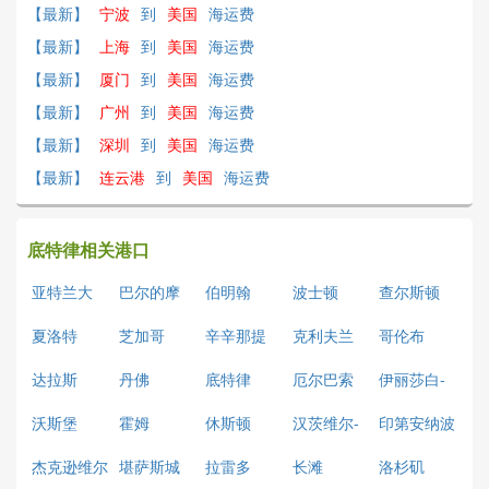
【最新】
宁波
到
美国
海运费
【最新】
上海
到
美国
海运费
【最新】
厦门
到
美国
海运费
【最新】
广州
到
美国
海运费
【最新】
深圳
到
美国
海运费
【最新】
连云港
到
美国
海运费
底特律相关港口
亚特兰大
巴尔的摩
伯明翰
波士顿
查尔斯顿
夏洛特
芝加哥
辛辛那提
克利夫兰
哥伦布
达拉斯
丹佛
底特律
厄尔巴索
伊丽莎白-
新泽西
沃斯堡
霍姆
休斯顿
汉茨维尔-
印第安纳波
阿拉巴马
利斯
杰克逊维尔
堪萨斯城
拉雷多
长滩
洛杉矶