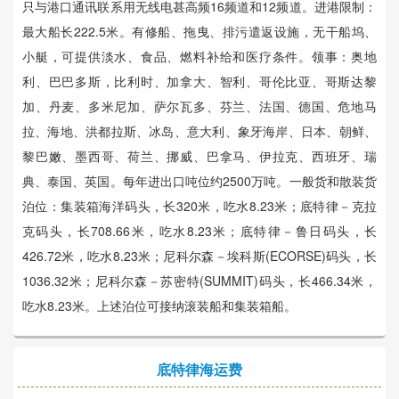
只与港口通讯联系用无线电甚高频16频道和12频道。进港限制：
最大船长222.5米。有修船、拖曳、排污遣返设施，无干船坞、
小艇，可提供淡水、食品、燃料补给和医疗条件。领事：奥地
利、巴巴多斯，比利时、加拿大、智利、哥伦比亚、哥斯达黎
加、丹麦、多米尼加、萨尔瓦多、芬兰、法国、德国、危地马
拉、海地、洪都拉斯、冰岛、意大利、象牙海岸、日本、朝鲜、
黎巴嫩、墨西哥、荷兰、挪威、巴拿马、伊拉克、西班牙、瑞
典、泰国、英国。每年进出口吨位约2500万吨。一般货和散装货
泊位：集装箱海洋码头，长320米，吃水8.23米；底特律－克拉
克码头，长708.66米，吃水8.23米；底特律－鲁日码头，长
426.72米，吃水8.23米；尼科尔森－埃科斯(ECORSE)码头，长
1036.32米；尼科尔森－苏密特(SUMMIT)码头，长466.34米，
吃水8.23米。上述泊位可接纳滚装船和集装箱船。
底特律海运费