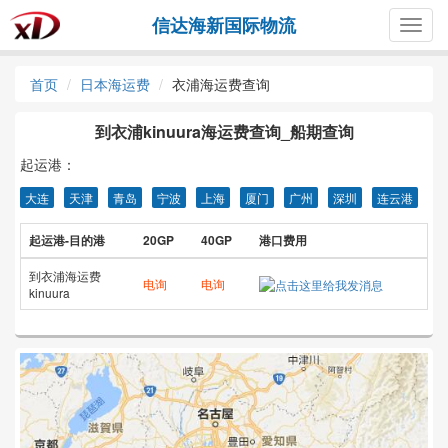
信达海新国际物流
Togg
navig
首页
日本海运费
衣浦海运费查询
到衣浦kinuura海运费查询_船期查询
起运港：
大连
天津
青岛
宁波
上海
厦门
广州
深圳
连云港
起运港-目的港
20GP
40GP
港口费用
到衣浦海运费
电询
电询
kinuura