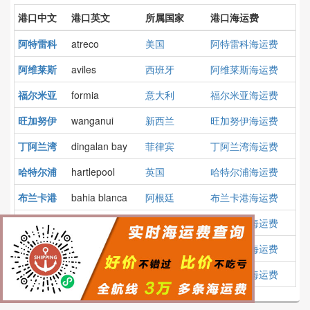
港口中文
港口英文
所属国家
港口海运费
阿特雷科
atreco
美国
阿特雷科海运费
阿维莱斯
aviles
西班牙
阿维莱斯海运费
福尔米亚
formia
意大利
福尔米亚海运费
旺加努伊
wanganui
新西兰
旺加努伊海运费
丁阿兰湾
dingalan bay
菲律宾
丁阿兰湾海运费
哈特尔浦
hartlepool
英国
哈特尔浦海运费
布兰卡港
bahia blanca
阿根廷
布兰卡港海运费
阿斯塔纳
astana
哈萨克斯坦
阿斯塔纳海运费
莫尔费塔
molfetta
意大利
莫尔费塔海运费
阿利亚加
aliaga
土耳其
阿利亚加海运费