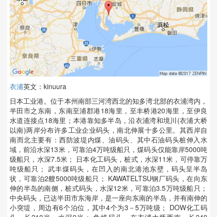
衣浦
英文：kinuura
日本工业港。位于本州南部三河湾西北的知多湾北部的衣浦湾内，
半田市之东南，东南至浦郡港18海里，至丰桥港20海里，至伊良
水道连接点18海里；本港靠知多半岛，沿衣浦湾和境川(衣浦大桥
以南)两岸分布许多工业企业码头，南北伸展十多公里。其西岸自
南而北主要有：西防波堤内煤、油码头、其中石油码头桩伸入水
域，前沿水深13米，可靠泊4万吨级船只，煤码头仅能靠岸5000吨
级船只，水深7.5米； 日本化工码头，桩式，水深11米，可停靠万
吨级船只； 武丰煤码头，在凹入的南北港池东壁，码头呈半岛
状，可靠泊2艘5000吨级船只； KAWATELTSU钢厂码头，在向东
伸的半岛的南侧，桩式码头，水深12米，可靠泊3.5万吨级船只；
中央码头，已达半田市东海岸，是一座向东南的半岛，并有南伸的
小突堤，周边有6个泊位，其中4个为3－5万吨级； DOW化工码
头，长210米，水深9米； 龟崎码头，在衣浦大桥西南，长240