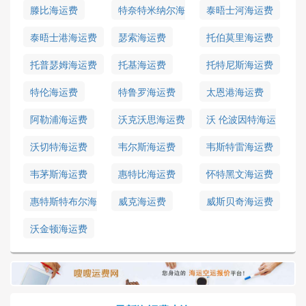
滕比海运费
特奈特米纳尔海
泰晤士河海运费
运费
泰晤士港海运费
瑟索海运费
托伯莫里海运费
托普瑟姆海运费
托基海运费
托特尼斯海运费
特伦海运费
特鲁罗海运费
太恩港海运费
阿勒浦海运费
沃克沃思海运费
沃 伦波因特海运
费
沃切特海运费
韦尔斯海运费
韦斯特雷海运费
韦茅斯海运费
惠特比海运费
怀特黑文海运费
惠特斯特布尔海
威克海运费
威斯贝奇海运费
运费
沃金顿海运费