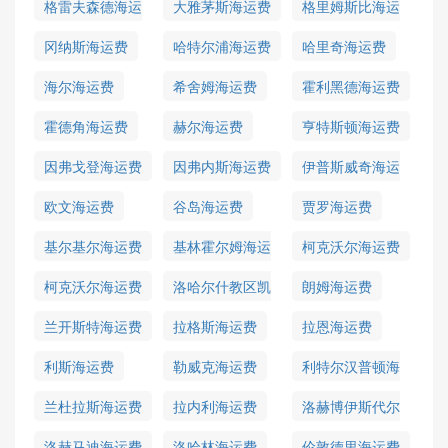
格雷夫森德海运
大雅茅斯海运费
格里姆斯比海运
费
费
冈纳斯海运费
哈特尔浦海运费
哈里奇海运费
海尔海运费
希舍姆海运费
霍利黑德海运费
霍德角海运费
赫尔海运费
亨特斯顿海运费
因弗戈登海运费
因弗内斯海运费
伊普斯威奇海运
费
欧文海运费
谷岛海运费
贾罗海运费
基尔基尔海运费
基林霍尔姆海运
柯克沃尔海运费
费
柯克沃尔海运费
洛哈尔什教区凯
朗姆海运费
尔海运费
兰开斯特海运费
拉格斯海运费
拉恩海运费
利斯海运费
勒威克海运费
利特尔汉普顿海
运费
兰杜拉斯海运费
拉内利海运费
洛赫博伊斯代尔
海运费
洛赫马迪海运费
洛哈林海运费
伦敦德里海运费