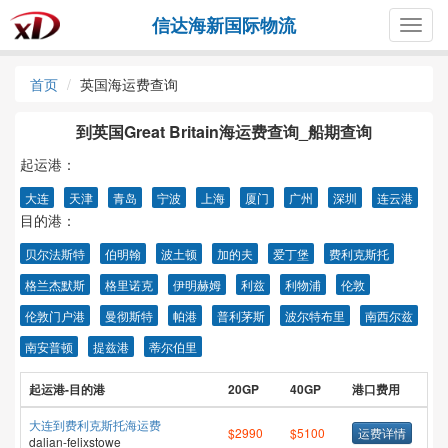
信达海新国际物流
Togg
navig
首页
英国海运费查询
到英国Great Britain海运费查询_船期查询
起运港：
大连
天津
青岛
宁波
上海
厦门
广州
深圳
连云港
目的港：
贝尔法斯特
伯明翰
波土顿
加的夫
爱丁堡
费利克斯托
格兰杰默斯
格里诺克
伊明赫姆
利兹
利物浦
伦敦
伦敦门户港
曼彻斯特
帕港
普利茅斯
波尔特布里
南西尔兹
南安普顿
提兹港
蒂尔伯里
起运港-目的港
20GP
40GP
港口费用
大连到费利克斯托海运费
$2990
$5100
运费详情
dalian-felixstowe