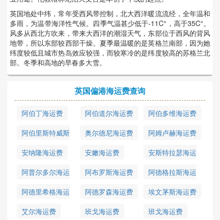
英国地处中纬，常年受西风带控制，北大西洋暖流流经，全年温和
多雨，为温带海洋性气候。四季气温甚少低于-11C°，高于35C°。
风多从西北方吹来，带来大西洋的潮湿天气，东部位于西风的背风
地带，所以东部较西部干燥。夏季最温暖的是英格兰南部，因为她
纬度较低且城市热岛效应较强，而较寒冷的是纬度较高的苏格兰北
部。冬季和高地的早春多大雪。
英国偏港海运费查询
阿伯丁海运费
阿伯道尔海运费
阿伯多维海运费
阿伯里斯特威斯
奥尔德尼海运费
阿姆卢赫海运费
海运费
安纳隆海运费
安嫩海运费
安斯特拉瑟海运
费
阿普尔多尔海运
阿布罗斯海运费
阿德格拉斯海运
费
费
阿德里希格海运
阿德罗森海运费
埃文茅斯海运费
费
艾尔海运费
班戈海运费
班戈海运费