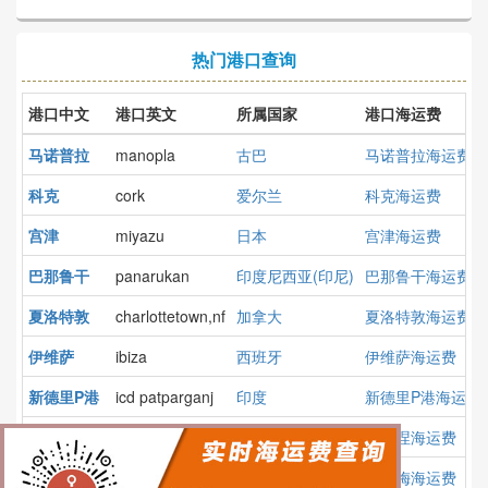
热门港口查询
港口中文
港口英文
所属国家
港口海运费
马诺普拉
manopla
古巴
马诺普拉海运费
科克
cork
爱尔兰
科克海运费
宫津
miyazu
日本
宫津海运费
巴那鲁干
panarukan
印度尼西亚(印尼)
巴那鲁干海运费
夏洛特敦
charlottetown,nf
加拿大
夏洛特敦海运费
伊维萨
ibiza
西班牙
伊维萨海运费
新德里P港
icd patparganj
印度
新德里P港海运费
布洛涅
boulogne
法国
布洛涅海运费
瓦尔梅
huarmey
秘鲁
瓦尔梅海运费