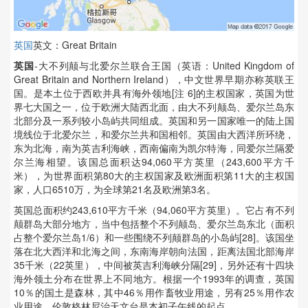
英国
英文：Great Britain
英国
-大不列颠与北爱尔兰联合王国（英语：United Kingdom of
Great Britain and Northern Ireland），中文世界早期亦称英联王
国。是本土位于西欧并具有海外领地[注 6]的主权国家，英国为世
界七大国之一，位于欧洲大陆西北面，由大不列颠岛、爱尔兰岛东
北部分及一系列较小岛屿共同组成。英国和另一国家唯一的陆上国
境线位于北爱尔兰，和爱尔兰共和国相邻。英国由大西洋所环绕，
东为北海，南为英吉利海峡，西南偏南为凯尔特海，同爱尔兰隔爱
尔兰海相望。该国总面积达94,060平方英里（243,600平方千
米），为世界面积第80大的主权国家及欧洲面积第11大的主权国
家，人口6510万，为全球第21名及欧洲第3名。
英国总面积约243,610平方千米（94,060平方英里）。它占有不列
颠群岛大部分地方，当中包括整个不列颠岛、爱尔兰岛东北（面积
占整个爱尔兰岛1/6）和一些围绕不列颠群岛的小岛屿[28]。该国坐
落在北大西洋和北海之间，东南海岸朝向法国，距离法国北部海岸
35千米（22英里），中间被英吉利海峡分隔[29]，另外还有十四块
海外领土分布在世界上不同地方。根据一个1993年的调查，英国
10％的国土是森林，其中46％用作畜牧业用途，另有25％用作农
业用途。伦敦格林尼治天文台是本初子午线的起点。