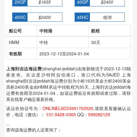
20GP
$1635
40GP
$2400
40HC
$2400
45HC
电询
船公司
中转港
航程
HMM
中转
30天
有效期
2023-12-13至2024-01-04
上海到吉达海运费
(shanghai-jeddah)由海新物流于2023-12-13独
家发布。吉达是沙特阿拉伯港口，港口代码为SAJED 上海
shanghai到吉达jeddah海运费分别为小柜1635美金大柜2400美金
高柜2400美金由HMM承运中转航程为30天, 上海到吉达jeddah海
运费有效期至2024-01-04，如该运费临近有效期或者过期，请联
系在线客户确定最新价格。
该运价协议号为：
ONLINEL6D33991703520
,请联系客服确认运
价，电话（微信）：
131-9428-0365
QQ：
599282129
...
查询该海运费的人还查询了：