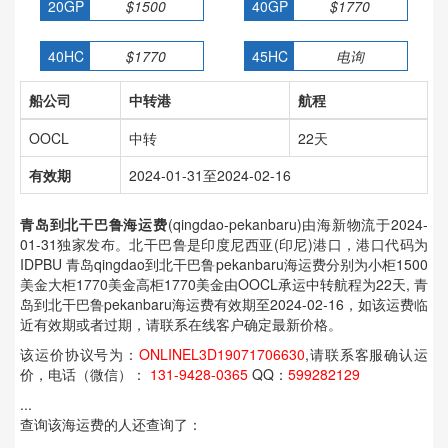
20GP
$1500
40GP
$1770
40HC
$1770
45HC
电询
船公司
中转港
航程
OOCL
中转
22天
有效期
2024-01-31至2024-02-16
青岛到北干巴鲁海运费
(qingdao-pekanbaru)由海新物流于2024-
01-31独家发布。北干巴鲁是印度尼西亚(印尼)港口，港口代码为
IDPBU 青岛qingdao到北干巴鲁pekanbaru海运费分别为小柜1500
美金大柜1770美金高柜1770美金由OOCL承运中转航程为22天, 青
岛到北干巴鲁pekanbaru海运费有效期至2024-02-16，如该运费临
近有效期或者过期，请联系在线客户确定最新价格。
该运价协议号为：
ONLINEL3D19071706630
,请联系客服确认运
价，电话（微信）：
131-9428-0365
QQ：
599282129
...
查询该海运费的人还查询了：