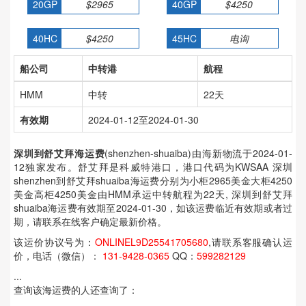
20GP
$2965
40GP
$4250
40HC
$4250
45HC
电询
船公司
中转港
航程
HMM
中转
22天
有效期
2024-01-12至2024-01-30
深圳到舒艾拜海运费
(shenzhen-shuaiba)由海新物流于2024-01-
12独家发布。舒艾拜是科威特港口，港口代码为KWSAA 深圳
shenzhen到舒艾拜shuaiba海运费分别为小柜2965美金大柜4250
美金高柜4250美金由HMM承运中转航程为22天, 深圳到舒艾拜
shuaiba海运费有效期至2024-01-30，如该运费临近有效期或者过
期，请联系在线客户确定最新价格。
该运价协议号为：
ONLINEL9D25541705680
,请联系客服确认运
价，电话（微信）：
131-9428-0365
QQ：
599282129
...
查询该海运费的人还查询了：