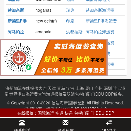
赫加奈斯
hoganas
瑞典
赫加奈斯海运费
新德里F港
new delhi(f)
印度
新德里F港海运费
阿马帕拉
amapala
洪都拉斯
阿马帕拉海运费
莫特里尔
motril
西班牙
莫特里尔海运费
派桑杜
paysandu
乌拉圭
派桑杜海运费
伊加尔卡
igarka
俄罗斯
伊加尔卡海运费
海新物流在线提供
大连
天津
青岛
宁波
上海
厦门
广州
深圳
连云港
到
世界港口
海运费查询
海运报价
及
双清包税门到门
DDU DDP服务。
© Copyright 2016-2020 信达海新国际物流. All Rights Reserved.
(严禁抄袭、镜像本站).
辽ICP备19013798号-2
在线报价：国际海运 空运 快递 包税门到门 DDU DDP
项目合作：【QQ】1075827414 【电话】13604081355
波兰港口
伊朗港口
俄罗斯港口
澳大利亚港口
阿联酋港口
联系电话
发送短信
QQ咨询