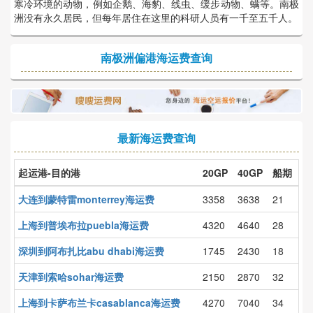
寒冷环境的动物，例如企鹅、海豹、线虫、缓步动物、螨等。南极
洲没有永久居民，但每年居住在这里的科研人员有一千至五千人。
南极洲偏港海运费查询
最新海运费查询
起运港-目的港
20GP
40GP
船期
大连到蒙特雷monterrey海运费
3358
3638
21
上海到普埃布拉puebla海运费
4320
4640
28
深圳到阿布扎比abu dhabi海运费
1745
2430
18
天津到索哈sohar海运费
2150
2870
32
上海到卡萨布兰卡casablanca海运费
4270
7040
34