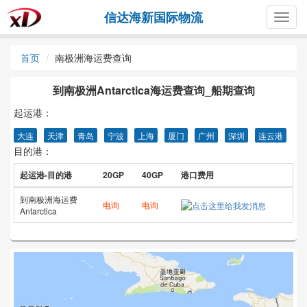
信达海新国际物流
Togg
navig
首页
南极洲海运费查询
到南极洲Antarctica海运费查询_船期查询
起运港：
大连
天津
青岛
宁波
上海
厦门
广州
深圳
连云港
目的港：
起运港-目的港
20GP
40GP
港口费用
到南极洲海运费
电询
电询
Antarctica