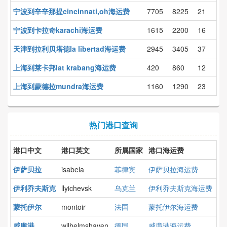
宁波到辛辛那提cincinnati,oh海运费
7705
8225
21
宁波到卡拉奇karachi海运费
1615
2200
16
天津到拉利贝塔德la libertad海运费
2945
3405
37
上海到莱卡邦lat krabang海运费
420
860
12
上海到蒙德拉mundra海运费
1160
1290
23
热门港口查询
港口中文
港口英文
所属国家
港口海运费
伊萨贝拉
isabela
菲律宾
伊萨贝拉海运费
伊利乔夫斯克
llyichevsk
乌克兰
伊利乔夫斯克海运费
蒙托伊尔
montoir
法国
蒙托伊尔海运费
威廉港
wilhelmshaven
德国
威廉港海运费