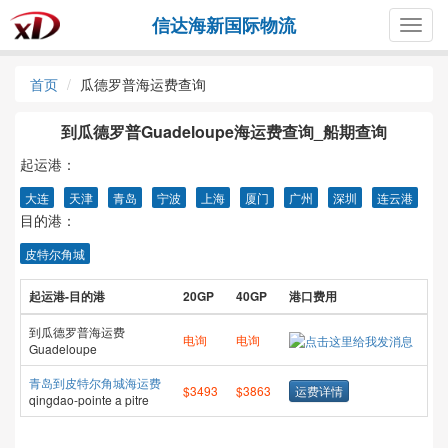
信达海新国际物流
Togg
navig
首页
瓜德罗普海运费查询
到瓜德罗普Guadeloupe海运费查询_船期查询
起运港：
大连
天津
青岛
宁波
上海
厦门
广州
深圳
连云港
目的港：
皮特尔角城
起运港-目的港
20GP
40GP
港口费用
到瓜德罗普海运费
电询
电询
Guadeloupe
青岛到皮特尔角城海运费
$3493
$3863
运费详情
qingdao-pointe a pitre