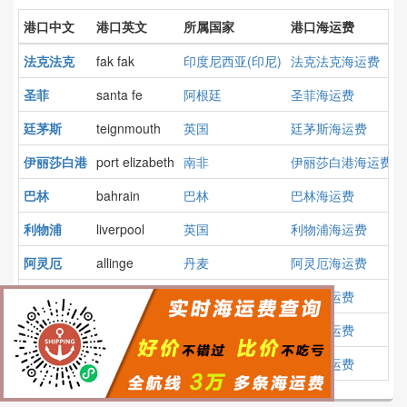
港口中文
港口英文
所属国家
港口海运费
法克法克
fak fak
印度尼西亚(印尼)
法克法克海运费
圣菲
santa fe
阿根廷
圣菲海运费
廷茅斯
teignmouth
英国
廷茅斯海运费
伊丽莎白港
port elizabeth
南非
伊丽莎白港海运费
巴林
bahrain
巴林
巴林海运费
利物浦
liverpool
英国
利物浦海运费
阿灵厄
allinge
丹麦
阿灵厄海运费
刻赤
kertch
俄罗斯
刻赤海运费
普吉
phuket
泰国
普吉海运费
苏佩
supe
秘鲁
苏佩海运费