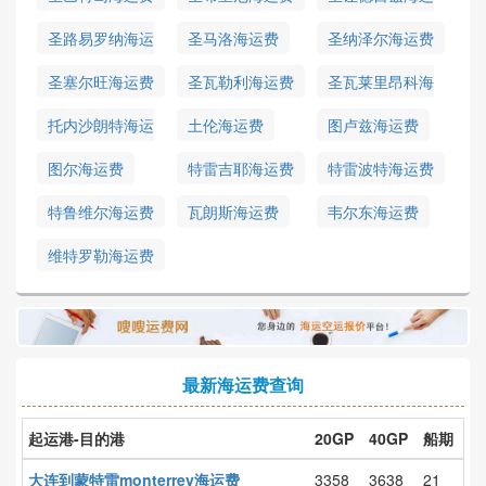
费
圣路易罗纳海运
圣马洛海运费
圣纳泽尔海运费
费
圣塞尔旺海运费
圣瓦勒利海运费
圣瓦莱里昂科海
运费
托内沙朗特海运
土伦海运费
图卢兹海运费
费
图尔海运费
特雷吉耶海运费
特雷波特海运费
特鲁维尔海运费
瓦朗斯海运费
韦尔东海运费
维特罗勒海运费
最新海运费查询
起运港-目的港
20GP
40GP
船期
大连到蒙特雷monterrey海运费
3358
3638
21