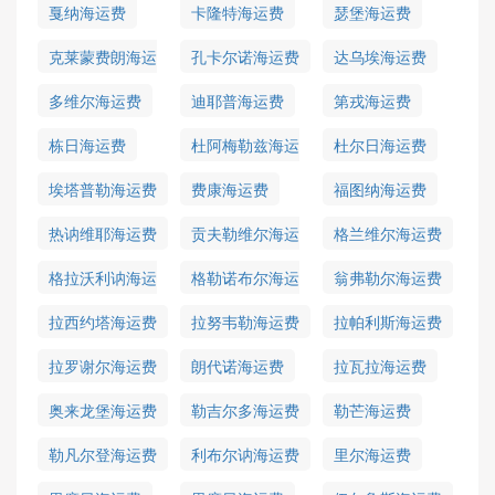
戛纳海运费
卡隆特海运费
瑟堡海运费
克莱蒙费朗海运
孔卡尔诺海运费
达乌埃海运费
费
多维尔海运费
迪耶普海运费
第戎海运费
栋日海运费
杜阿梅勒兹海运
杜尔日海运费
费
埃塔普勒海运费
费康海运费
福图纳海运费
热讷维耶海运费
贡夫勒维尔海运
格兰维尔海运费
费
格拉沃利讷海运
格勒诺布尔海运
翁弗勒尔海运费
费
费
拉西约塔海运费
拉努韦勒海运费
拉帕利斯海运费
拉罗谢尔海运费
朗代诺海运费
拉瓦拉海运费
奥来龙堡海运费
勒吉尔多海运费
勒芒海运费
勒凡尔登海运费
利布尔讷海运费
里尔海运费