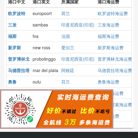
港口中文
港口英文
所属国家
港口海运费
欧罗波特
europoort
荷兰
欧罗波特海运费
三发
sambas
印度尼西亚(印尼)
三发海运费
福斯
fos
法国
福斯海运费
新罗斯
new ross
爱尔兰
新罗斯海运费
普罗博林戈
probolinggo
印度尼西亚(印尼)
普罗博林戈海运费
马德普拉塔
mar del plata
阿根廷
马德普拉塔海运费
奥鲁
oulu
芬兰
奥鲁海运费
利隆圭
lilongwe
马拉维
利隆圭海运费
普罗格雷索
progreso
墨西哥
普罗格雷索海运费
费康
fecamp
法国
费康海运费