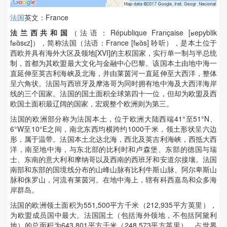
法国
英文：France
法兰西共和国
（法语：République Française [ʁepyblik
fʁɑ̃sɛz]），简称法国（法语：France [fʁɑ̃s] 聆听），是本土位于
西欧并具有海外大区及领地[XVI]的主权国家，实行单一制与半总统
制，首都为其欧盟最大文化与金融中心巴黎。该国本土由地中海一
直延伸至英吉利海峡及北海，并由莱茵河一直延伸至大西洋，整体
呈六角状。法国与西班牙及摩洛哥为同时拥有地中海及大西洋海岸
线的三个国家。法国的国土面积全球第四十一位，但却为欧盟及西
欧国土面积最辽阔的国家，宏观整个欧洲则为第三。
法国的欧洲部分称为法国本土，位于欧洲大陆西端41°至51°N、
6°W至10°E之间，南北东西均横跨约1000千米，领土形状呈六边
形，属于温带。法国本土北达北海，西北及英吉利海峡，西抵大西
洋，南至地中海，与东北部的比利时和卢森堡、东部的德国与瑞
士、东南的意大利和摩纳哥以及西南的西班牙和安道尔接壤。法国
南部和东部的国境线分布的山峰山脉有比利牛斯山脉、阿尔卑斯山
脉和侏罗山，河流有莱茵河。在地中海上，辖有科西嘉岛和众多海
岸群岛。
法国的欧洲领土面积为551,500平方千米（212,935平方英里），
为欧盟成员国中最大。法国国土（包括海外领地，不包括阿黛利
地）的总面积为643,801平方千米（248,573平方英里），占世界