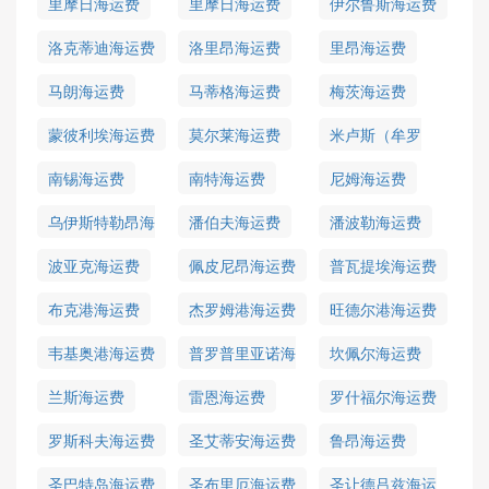
里摩日海运费
里摩日海运费
伊尔鲁斯海运费
洛克蒂迪海运费
洛里昂海运费
里昂海运费
马朗海运费
马蒂格海运费
梅茨海运费
蒙彼利埃海运费
莫尔莱海运费
米卢斯（牟罗
兹）海运费
南锡海运费
南特海运费
尼姆海运费
乌伊斯特勒昂海
潘伯夫海运费
潘波勒海运费
运费
波亚克海运费
佩皮尼昂海运费
普瓦提埃海运费
布克港海运费
杰罗姆港海运费
旺德尔港海运费
韦基奥港海运费
普罗普里亚诺海
坎佩尔海运费
运费
兰斯海运费
雷恩海运费
罗什福尔海运费
罗斯科夫海运费
圣艾蒂安海运费
鲁昂海运费
圣巴特岛海运费
圣布里厄海运费
圣让德吕兹海运