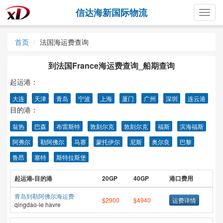
信达海新国际物流
Togg
navig
首页
法国海运费查询
到法国France海运费查询_船期查询
起运港：
大连
天津
青岛
宁波
上海
厦门
广州
深圳
连云港
目的港：
翁热
巴森
布雷斯特
敦刻尔克
敦刻尔克
福斯
滨海福斯
阿弗尔
勒阿佛尔
马赛
蒙托伊尔
尼斯
奥尔良
巴黎
鲁昂
塞特
斯特拉斯堡
起运港-目的港
20GP
40GP
港口费用
青岛到勒阿佛尔海运费
$2900
$4940
运费详情
qingdao-le havre