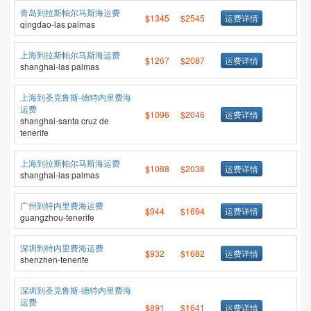
青岛到拉斯帕尔马斯海运费
$1345
$2545
运费详情
qingdao-las palmas
上海到拉斯帕尔马斯海运费
$1267
$2087
运费详情
shanghai-las palmas
上海到圣克鲁斯-德特内里费海
运费
$1096
$2046
运费详情
shanghai-santa cruz de
tenerife
上海到拉斯帕尔马斯海运费
$1088
$2038
运费详情
shanghai-las palmas
广州到特内里费海运费
$944
$1694
运费详情
guangzhou-tenerife
深圳到特内里费海运费
$932
$1682
运费详情
shenzhen-tenerife
深圳到圣克鲁斯-德特内里费海
运费
$891
$1641
运费详情