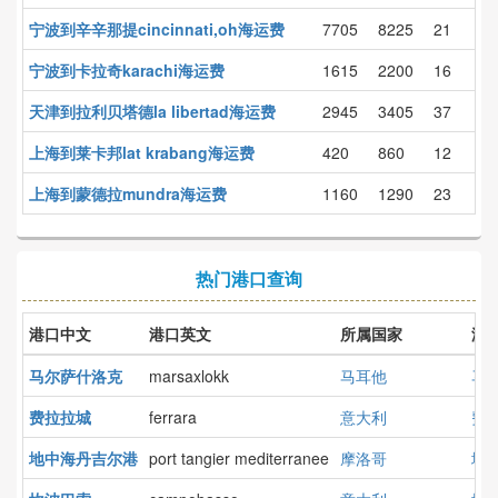
宁波到辛辛那提cincinnati,oh海运费
7705
8225
21
宁波到卡拉奇karachi海运费
1615
2200
16
天津到拉利贝塔德la libertad海运费
2945
3405
37
上海到莱卡邦lat krabang海运费
420
860
12
上海到蒙德拉mundra海运费
1160
1290
23
热门港口查询
港口中文
港口英文
所属国家
港
马尔萨什洛克
marsaxlokk
马耳他
马
费拉拉城
ferrara
意大利
费
地中海丹吉尔港
port tangier mediterranee
摩洛哥
地