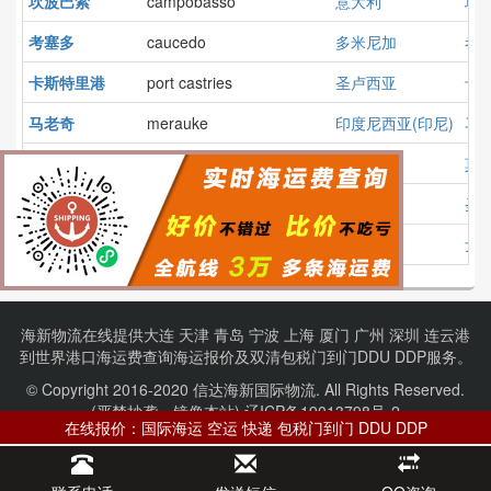
坎波巴索
campobasso
意大利
坎
考塞多
caucedo
多米尼加
考
卡斯特里港
port castries
圣卢西亚
卡
马老奇
merauke
印度尼西亚(印尼)
马
莫德纳
modena
意大利
莫
圣安东尼奥
san antonio,tx
美国
圣
戈梅利
homel
白俄罗斯
戈
海新物流在线提供
大连
天津
青岛
宁波
上海
厦门
广州
深圳
连云港
到
世界港口
海运费查询
海运报价
及
双清包税门到门
DDU DDP服务。
© Copyright 2016-2020 信达海新国际物流. All Rights Reserved.
(严禁抄袭、镜像本站).
辽ICP备19013798号-2
在线报价：国际海运 空运 快递 包税门到门 DDU DDP
项目合作：【QQ】1075827414 【电话】13604081355
波兰港口
伊朗港口
俄罗斯港口
澳大利亚港口
阿联酋港口