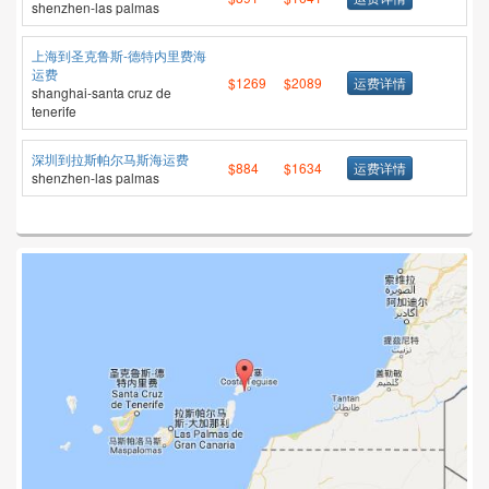
shenzhen-las palmas
上海到圣克鲁斯-德特内里费海
运费
$1269
$2089
运费详情
shanghai-santa cruz de
tenerife
深圳到拉斯帕尔马斯海运费
$884
$1634
运费详情
shenzhen-las palmas