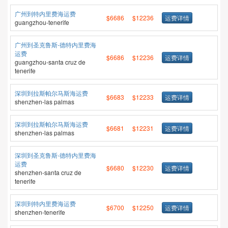
广州到特内里费海运费
$6686
$12236
运费详情
guangzhou-tenerife
广州到圣克鲁斯-德特内里费海
运费
$6686
$12236
运费详情
guangzhou-santa cruz de
tenerife
深圳到拉斯帕尔马斯海运费
$6683
$12233
运费详情
shenzhen-las palmas
深圳到拉斯帕尔马斯海运费
$6681
$12231
运费详情
shenzhen-las palmas
深圳到圣克鲁斯-德特内里费海
运费
$6680
$12230
运费详情
shenzhen-santa cruz de
tenerife
深圳到特内里费海运费
$6700
$12250
运费详情
shenzhen-tenerife