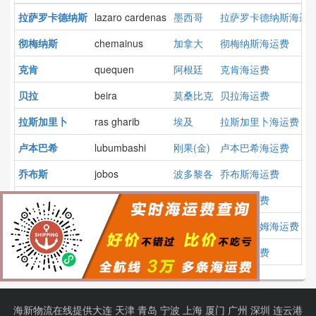
拉萨罗卡德纳斯
lazaro cardenas
墨西哥
拉萨罗卡德纳斯海运
彻梅纳斯
chemainus
加拿大
彻梅纳斯海运费
克肯
quequen
阿根廷
克肯海运费
贝拉
beira
莫桑比克
贝拉海运费
拉斯加里卜
ras gharib
埃及
拉斯加里卜海运费
卢本巴希
lubumbashi
刚果(金)
卢本巴希海运费
乔布斯
jobos
波多黎各
乔布斯海运费
杰考
jakhau
印度
杰考海运费
布里克瑟姆
brixham
英国
布里克瑟姆海运费
大山
taesan
韩国
大山海运费
海新物流在线提供
大连
天津
青岛
宁波
上海
厦门
广州
深圳
连云港