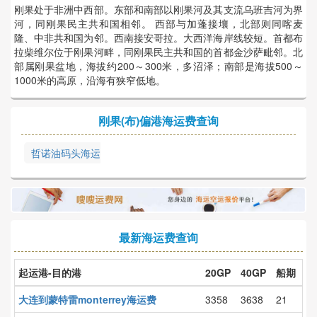
刚果处于非洲中西部。东部和南部以刚果河及其支流乌班吉河为界
河，同刚果民主共和国相邻。 西部与加蓬接壤，北部则同喀麦
隆、中非共和国为邻。西南接安哥拉。大西洋海岸线较短。首都布
拉柴维尔位于刚果河畔，同刚果民主共和国的首都金沙萨毗邻。北
部属刚果盆地，海拔约200～300米，多沼泽；南部是海拔500～
1000米的高原，沿海有狭窄低地。
刚果(布)偏港海运费查询
哲诺油码头海运
费
最新海运费查询
起运港-目的港
20GP
40GP
船期
大连到蒙特雷monterrey海运费
3358
3638
21