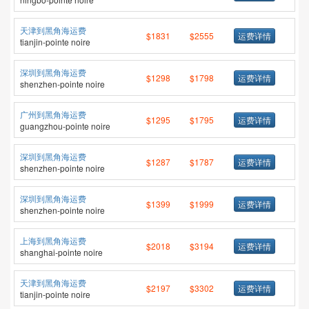
天津到黑角海运费
$1831
$2555
运费详情
tianjin-pointe noire
深圳到黑角海运费
$1298
$1798
运费详情
shenzhen-pointe noire
广州到黑角海运费
$1295
$1795
运费详情
guangzhou-pointe noire
深圳到黑角海运费
$1287
$1787
运费详情
shenzhen-pointe noire
深圳到黑角海运费
$1399
$1999
运费详情
shenzhen-pointe noire
上海到黑角海运费
$2018
$3194
运费详情
shanghai-pointe noire
天津到黑角海运费
$2197
$3302
运费详情
tianjin-pointe noire