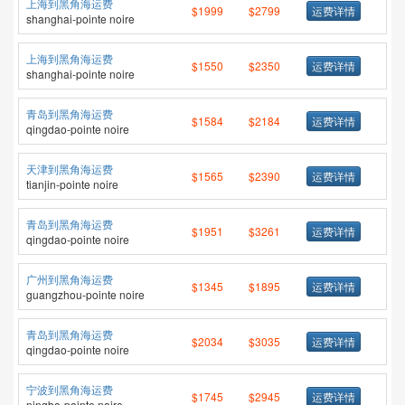
上海到黑角海运费
$1999
$2799
运费详情
shanghai-pointe noire
上海到黑角海运费
$1550
$2350
运费详情
shanghai-pointe noire
青岛到黑角海运费
$1584
$2184
运费详情
qingdao-pointe noire
天津到黑角海运费
$1565
$2390
运费详情
tianjin-pointe noire
青岛到黑角海运费
$1951
$3261
运费详情
qingdao-pointe noire
广州到黑角海运费
$1345
$1895
运费详情
guangzhou-pointe noire
青岛到黑角海运费
$2034
$3035
运费详情
qingdao-pointe noire
宁波到黑角海运费
$1745
$2945
运费详情
ningbo-pointe noire