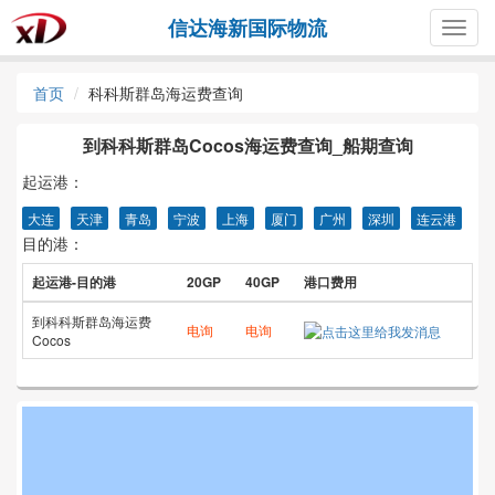
信达海新国际物流
Togg
navig
首页
科科斯群岛海运费查询
到科科斯群岛Cocos海运费查询_船期查询
起运港：
大连
天津
青岛
宁波
上海
厦门
广州
深圳
连云港
目的港：
起运港-目的港
20GP
40GP
港口费用
到科科斯群岛海运费
电询
电询
Cocos