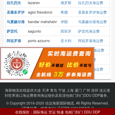
拉孔烈夫
lazarev
俄罗斯
拉孔烈夫海运费
圣塞多罗伊
agioi theodoroi
希腊
圣塞多罗伊海运费
马夏赫尔港
bandar mahshahr
伊朗
马夏赫尔港海运费
萨贡托
sagunto
西班牙
萨贡托海运费
阿祖罗港
porto azzurro
意大利
阿祖罗港海运费
斗门,珠海
doumen,zhuhai
中国
斗门,珠海海运费
蒙戈
moengo
苏里南
蒙戈海运费
米德尔堡
middelburg
荷兰
米德尔堡海运费
海新物流在线提供
大连
天津
青岛
宁波
上海
厦门
广州
深圳
连云港
到
世界港口
海运费查询
海运报价
及
双清包税门到门
DDU DDP服务。
© Copyright 2016-2020 信达海新国际物流. All Rights Reserved.
(严禁抄袭、镜像本站).
辽ICP备19013798号-2
在线报价：国际海运 空运 快递 包税门到门 DDU DDP