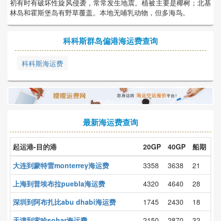
初有时有破坏性旋风侵袭，常常发生地震。植被主要是椰树；北基
林岛和霍斯堡岛有野草覆盖。本地无哺乳动物，但多海鸟。
科科斯群岛偏港海运费查询
科科斯海运费
最新海运费查询
起运港-目的港
20GP
40GP
船期
大连到蒙特雷monterrey海运费
3358
3638
21
上海到普埃布拉puebla海运费
4320
4640
28
深圳到阿布扎比abu dhabi海运费
1745
2430
18
天津到索哈sohar海运费
2150
2870
32