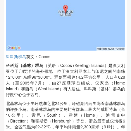
科科斯群岛
英文：Cocos
科科斯（基林）群岛
（英语：Cocos (Keeling) Islands）是澳大利
亚位于印度洋的海外领地，位于澳大利亚本土与印尼之间的南纬
12°0′00″ 东经96°30′00″。群岛面积达14.2平方公里；人口有628
人（至2005年7月），由27座珊瑚岛组成。仅家岛（Home
Island）和西岛（West Island）有人居住。科科斯（基林）群岛的
行政中心位于西岛。
北基林岛位于主环礁湖之北24公里，环礁湖四面围绕着南基林群岛
的许多小岛。南基林群岛的主要岛屿有群岛上最大的威斯特岛（长
10公里）、索思（South）、霍姆（Home）、迪雷克申
（Direction）和霍斯堡（Horsburgh）等岛。群岛最高处仅海拔6
米。全区气温为22-32℃，年平均降雨量2,300毫米（91吋）。年