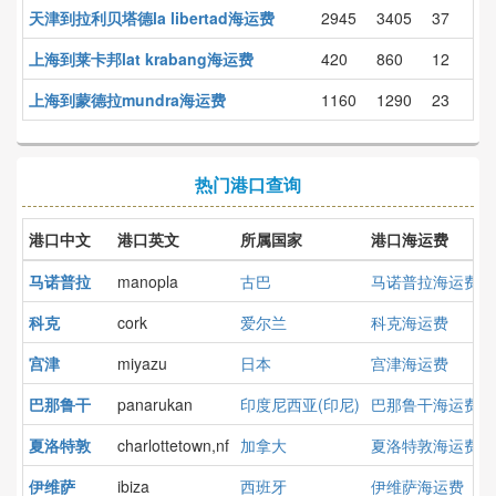
天津到拉利贝塔德la libertad海运费
2945
3405
37
上海到莱卡邦lat krabang海运费
420
860
12
上海到蒙德拉mundra海运费
1160
1290
23
热门港口查询
港口中文
港口英文
所属国家
港口海运费
马诺普拉
manopla
古巴
马诺普拉海运费
科克
cork
爱尔兰
科克海运费
宫津
miyazu
日本
宫津海运费
巴那鲁干
panarukan
印度尼西亚(印尼)
巴那鲁干海运费
夏洛特敦
charlottetown,nf
加拿大
夏洛特敦海运费
伊维萨
ibiza
西班牙
伊维萨海运费