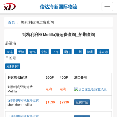
信达海新国际物流
Togg
navig
首页
梅利利亚海运费查询
到梅利利亚Melilla海运费查询_船期查询
起运港：
大连
天津
青岛
宁波
上海
厦门
广州
深圳
连云港
目的港：
梅利利亚
起运港-目的港
20GP
40GP
港口费用
到梅利利亚海运费
电询
电询
Melilla
深圳到梅利利亚海运费
$1530
$2930
运费详情
shenzhen-melilla
上海到梅利利亚海运费