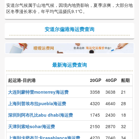
安道尔气候属于山地气候，因境内地势影响，夏季凉爽，大部分地
区冬季漫长寒冷，年平均气温摄氏9.1℃。
安道尔偏港海运费查询
最新海运费查询
起运港-目的港
20GP
40GP
船期
大连到蒙特雷monterrey海运费
3358
3638
21
上海到普埃布拉puebla海运费
4320
4640
28
深圳到阿布扎比abu dhabi海运费
1745
2430
18
天津到索哈sohar海运费
2150
2870
32
上海到卡萨布兰卡casablanca海运费
4270
7040
34