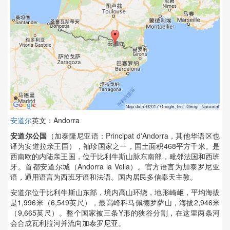
安道尔
英文：Andorra
安道尔公国
（加泰隆尼亚语：Principat d'Andorra，其他华语区也
译为安道拉亲王国），袖珍国家之一，国土面积468平方千米。是
西南欧的内陆亲王国，位于比利牛斯山脉东南部，毗邻法国和西班
牙。首都安道尔城（Andorra la Vella）。官方语言为加泰罗尼亚
语，通用语言为西班牙语和法语。国内居民多信奉天主教。
安道尔位于比利牛斯山东部，境内高山环绕，地形崎岖，平均海拔
是1,996米（6,549英尺），最高峰科马佩德罗萨山，海拔2,946米
（9,665英尺）。整个国家被三条Y形的狭谷分割，在这里两条河
会合成瓦利拉河并流向加泰罗尼亚。