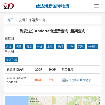
信达海新国际物流
Togg
navig
首页
安道尔海运费查询
到安道尔Andorra海运费查询_船期查询
起运港：
大连
天津
青岛
宁波
上海
厦门
广州
深圳
连云港
目的港：
安道尔城
起运港-目的港
20GP
40GP
港口费用
到安道尔海运费
电询
电询
Andorra