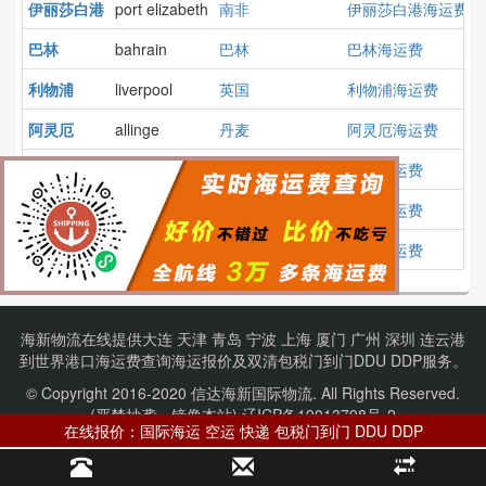
伊丽莎白港
port elizabeth
南非
伊丽莎白港海运费
巴林
bahrain
巴林
巴林海运费
利物浦
liverpool
英国
利物浦海运费
阿灵厄
allinge
丹麦
阿灵厄海运费
刻赤
kertch
俄罗斯
刻赤海运费
普吉
phuket
泰国
普吉海运费
苏佩
supe
秘鲁
苏佩海运费
海新物流在线提供
大连
天津
青岛
宁波
上海
厦门
广州
深圳
连云港
到
世界港口
海运费查询
海运报价
及
双清包税门到门
DDU DDP服务。
© Copyright 2016-2020 信达海新国际物流. All Rights Reserved.
(严禁抄袭、镜像本站).
辽ICP备19013798号-2
在线报价：国际海运 空运 快递 包税门到门 DDU DDP
项目合作：【QQ】1075827414 【电话】13604081355
波兰港口
伊朗港口
俄罗斯港口
澳大利亚港口
阿联酋港口