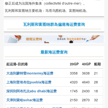
修正后成为法国海外集体（collectivité d'outre-mer）。
瓦利斯和富图纳主要机场：马塔乌图机场、富图纳机场。
瓦利斯和富图纳群岛偏港海运费查询
最新海运费查询
起运港-目的港
20GP
40GP
船期
大连到蒙特雷monterrey海运费
3358
3638
21
上海到普埃布拉puebla海运费
4320
4640
28
深圳到阿布扎比abu dhabi海运费
1745
2430
18
天津到索哈sohar海运费
2150
2870
32