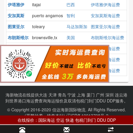
伊塔雅伊
itajai
巴西
伊塔雅伊海运费
安加莫斯
puerto angamos
智利
安加莫斯海运费
图莱亚尔
toleary
马达加斯加
图莱亚尔海运费
布朗斯维尔
brownsville,tx
美国
布朗斯维尔海运费
莫兰特港
port morant
牙买加
莫兰特港海运费
南西尔兹
south shields
英国
南西尔兹海运费
奥巴杰蒂
albajetty
巴林
奥巴杰蒂海运费
海新物流在线提供
大连
天津
青岛
宁波
上海
厦门
广州
深圳
连云港
到
世界港口
海运费查询
海运报价
及
双清包税门到门
DDU DDP服务。
© Copyright 2016-2020 信达海新国际物流. All Rights Reserved.
(严禁抄袭、镜像本站).
辽ICP备19013798号-2
在线报价：国际海运 空运 快递 包税门到门 DDU DDP
项目合作：【QQ】1075827414 【电话】13604081355