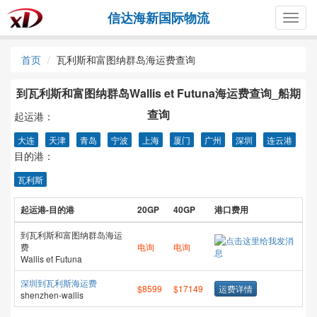
信达海新国际物流
Togg
navig
首页
瓦利斯和富图纳群岛海运费查询
到瓦利斯和富图纳群岛Wallis et Futuna海运费查询_船期
查询
起运港：
大连
天津
青岛
宁波
上海
厦门
广州
深圳
连云港
目的港：
瓦利斯
起运港-目的港
20GP
40GP
港口费用
到瓦利斯和富图纳群岛海运
费
电询
电询
Wallis et Futuna
深圳到瓦利斯海运费
$8599
$17149
运费详情
shenzhen-wallis