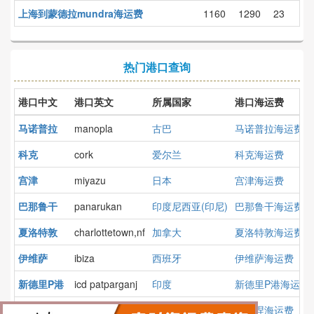
上海到蒙德拉mundra海运费
1160
1290
23
热门港口查询
港口中文
港口英文
所属国家
港口海运费
马诺普拉
manopla
古巴
马诺普拉海运费
科克
cork
爱尔兰
科克海运费
宫津
miyazu
日本
宫津海运费
巴那鲁干
panarukan
印度尼西亚(印尼)
巴那鲁干海运费
夏洛特敦
charlottetown,nf
加拿大
夏洛特敦海运费
伊维萨
ibiza
西班牙
伊维萨海运费
新德里P港
icd patparganj
印度
新德里P港海运费
布洛涅
boulogne
法国
布洛涅海运费