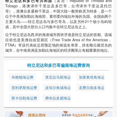
特立尼达和多巴哥共和国
（英语：Republic of Trinidad and
Tobago，港澳译作千里达及多巴哥，台湾译作千里达及托巴
哥），港澳台多通称千里达，中国大陆一般简称其为特多，是一个
位于中美洲加勒比海南部、紧邻委内瑞拉外海的岛国。全国由两个
主要大岛——特立尼达岛与多巴哥岛，以及另外21个较小岛屿组
成，其中全国大部分人口均集中在特立尼达岛之上。
位于特立尼达岛西岸的海港城市西班牙港是特立尼达的首都。该城
目前也是美洲自由贸易区（Free Trade Area of the Americas，
FTAA）常设代表处总部预定地的候选名单里，排名顺位最优先的
城市，在中南美洲及加勒比海地区的经济圈里占有颇重要的地位。
特立尼达和多巴哥偏港海运费查询
布赖顿海运费
查瓜拉马斯海运
加莱奥塔角海运
费
费
普利茅斯海运费
皮埃尔角城海运
圣费尔南多海运
费
费
斯卡伯勒海运费
腾布拉多腊海运
费