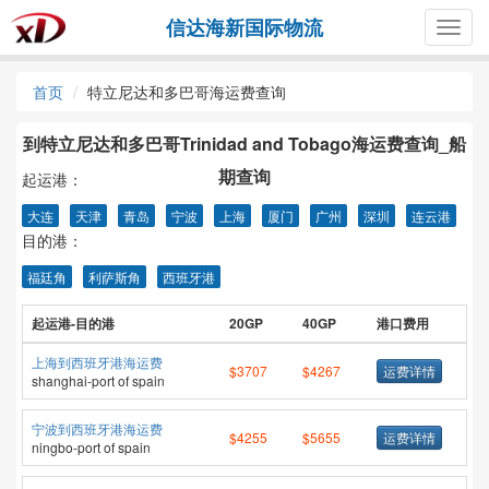
信达海新国际物流
Togg
navig
首页
特立尼达和多巴哥海运费查询
到特立尼达和多巴哥Trinidad and Tobago海运费查询_船
期查询
起运港：
大连
天津
青岛
宁波
上海
厦门
广州
深圳
连云港
目的港：
福廷角
利萨斯角
西班牙港
起运港-目的港
20GP
40GP
港口费用
上海到西班牙港海运费
$3707
$4267
运费详情
shanghai-port of spain
宁波到西班牙港海运费
$4255
$5655
运费详情
ningbo-port of spain