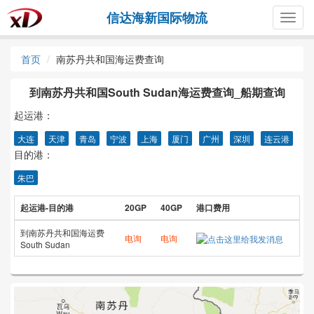
信达海新国际物流
Togg
navig
首页
南苏丹共和国海运费查询
到南苏丹共和国South Sudan海运费查询_船期查询
起运港：
大连
天津
青岛
宁波
上海
厦门
广州
深圳
连云港
目的港：
朱巴
起运港-目的港
20GP
40GP
港口费用
到南苏丹共和国海运费
电询
电询
South Sudan