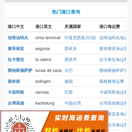
热门港口查询
港口中文
港口英文
所属国家
港口海运费
信塔油码头
cinta terminal
印度尼西亚(印尼)
信塔油码头海运
塞哥维亚
segovia
西班牙
塞哥维亚海运费
拉卡莱拉
la calera
西班牙
拉卡莱拉海运费
图纳斯德萨萨
tunas de zaza
古巴
图纳斯德萨萨海
索林根
solingen
德国
索林根海运费
卡诺阿斯
canoas
巴西
卡诺阿斯海运费
台湾高雄
kaohsiung
中国台湾
台湾高雄海运费
埃尔塞贡多
el segundo
美国
埃尔塞贡多海运
拉帕尔马
la palma
巴拿马
拉帕尔马海运费