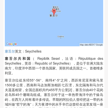
塞舌尔
英文：Seychelles
塞舌尔共和国
（ Repiblik Sesel，法语：République des
Seychelles，英语：Republic of Seychelles），是位于非洲大陆东
南方，印度洋中西部一个群岛国家。英联邦成员国之一。首都维多
利亚。
塞舌尔位处东经55°-56°、南纬4°-5°之间，西距肯尼亚和索马里
1500多公里，西南和马达加斯加相距七百浬，东北隔海和马尔代
夫遥遥相望，全国总面积共约455平方公里[2]，塞舌尔由40个花岗
岩岛和45个珊瑚岛组成。塞舌尔对于这一串热带海洋中的干燥岛
屿，在西方人间有着许多传说。早期的阿拉伯人曾经把这一带的水
域叫做“哲宁的海”；天方夜谭中的水手辛巴达曾经在这里发现一座