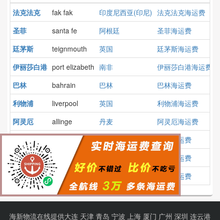
法克法克
fak fak
印度尼西亚(印尼)
法克法克海运费
圣菲
santa fe
阿根廷
圣菲海运费
廷茅斯
teignmouth
英国
廷茅斯海运费
伊丽莎白港
port elizabeth
南非
伊丽莎白港海运费
巴林
bahrain
巴林
巴林海运费
利物浦
liverpool
英国
利物浦海运费
阿灵厄
allinge
丹麦
阿灵厄海运费
刻赤
kertch
俄罗斯
刻赤海运费
普吉
phuket
泰国
普吉海运费
苏佩
supe
秘鲁
苏佩海运费
海新物流在线提供
大连
天津
青岛
宁波
上海
厦门
广州
深圳
连云港