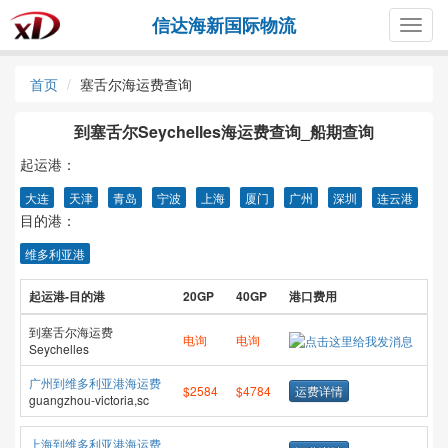
信达海新国际物流
Togg
navig
首页
塞舌尔海运费查询
到塞舌尔Seychelles海运费查询_船期查询
起运港：
大连
天津
青岛
宁波
上海
厦门
广州
深圳
连云港
目的港：
维多利亚港
起运港-目的港
20GP
40GP
港口费用
到塞舌尔海运费
电询
电询
Seychelles
广州到维多利亚港海运费
$2584
$4784
运费详情
guangzhou-victoria,sc
上海到维多利亚港海运费