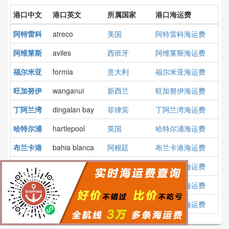
港口中文
港口英文
所属国家
港口海运费
阿特雷科
atreco
美国
阿特雷科海运费
阿维莱斯
aviles
西班牙
阿维莱斯海运费
福尔米亚
formia
意大利
福尔米亚海运费
旺加努伊
wanganui
新西兰
旺加努伊海运费
丁阿兰湾
dingalan bay
菲律宾
丁阿兰湾海运费
哈特尔浦
hartlepool
英国
哈特尔浦海运费
布兰卡港
bahia blanca
阿根廷
布兰卡港海运费
阿斯塔纳
astana
哈萨克斯坦
阿斯塔纳海运费
莫尔费塔
molfetta
意大利
莫尔费塔海运费
阿利亚加
aliaga
土耳其
阿利亚加海运费