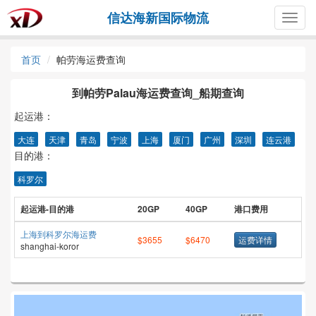
信达海新国际物流
Togg
navig
首页
帕劳海运费查询
到帕劳Palau海运费查询_船期查询
起运港：
大连
天津
青岛
宁波
上海
厦门
广州
深圳
连云港
目的港：
科罗尔
起运港-目的港
20GP
40GP
港口费用
上海到科罗尔海运费
$3655
$6470
运费详情
shanghai-koror