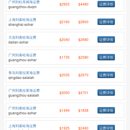
广州到杜库姆海运费
$2925
$4480
运费详情
guangzhou-duqm
上海到索哈海运费
$2160
$2800
运费详情
shanghai-sohar
大连到索哈海运费
$2040
$2680
运费详情
dalian-sohar
广州到索哈海运费
$1735
$2580
运费详情
guangzhou-sohar
青岛到塞拉莱海运费
$2035
$2970
运费详情
qingdao-salalah
广州到塞拉莱海运费
$3050
$4701
运费详情
guangzhou-salalah
广州到索哈海运费
$1494
$1838
运费详情
guangzhou-sohar
上海到索哈海运费
$1925
$2460
运费详情