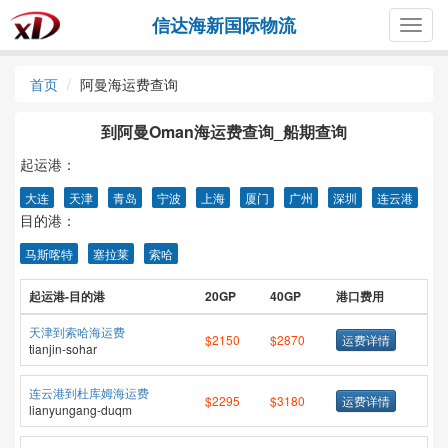
信达海新国际物流
Togg
navig
首页
阿曼海运费查询
到阿曼Oman海运费查询_船期查询
起运港：
大连
天津
青岛
宁波
上海
厦门
广州
深圳
连云港
目的港：
马斯喀特
塞拉莱
索哈
起运港-目的港
20GP
40GP
港口费用
天津到索哈海运费
$2150
$2870
运费详情
tianjin-sohar
连云港到杜库姆海运费
$2295
$3180
运费详情
lianyungang-duqm