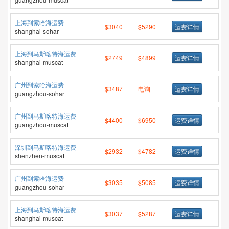
上海到索哈海运费
$3040
$5290
运费详情
shanghai-sohar
上海到马斯喀特海运费
$2749
$4899
运费详情
shanghai-muscat
广州到索哈海运费
$3487
电询
运费详情
guangzhou-sohar
广州到马斯喀特海运费
$4400
$6950
运费详情
guangzhou-muscat
深圳到马斯喀特海运费
$2932
$4782
运费详情
shenzhen-muscat
广州到索哈海运费
$3035
$5085
运费详情
guangzhou-sohar
上海到马斯喀特海运费
$3037
$5287
运费详情
shanghai-muscat