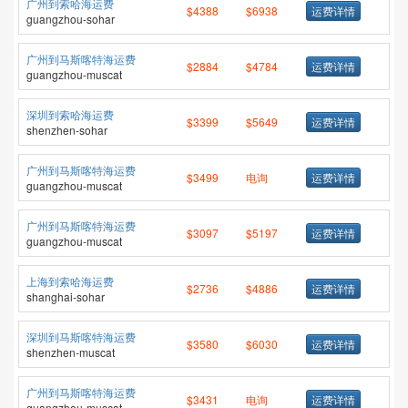
广州到索哈海运费
$4388
$6938
运费详情
guangzhou-sohar
广州到马斯喀特海运费
$2884
$4784
运费详情
guangzhou-muscat
深圳到索哈海运费
$3399
$5649
运费详情
shenzhen-sohar
广州到马斯喀特海运费
$3499
电询
运费详情
guangzhou-muscat
广州到马斯喀特海运费
$3097
$5197
运费详情
guangzhou-muscat
上海到索哈海运费
$2736
$4886
运费详情
shanghai-sohar
深圳到马斯喀特海运费
$3580
$6030
运费详情
shenzhen-muscat
广州到马斯喀特海运费
$3431
电询
运费详情
guangzhou-muscat