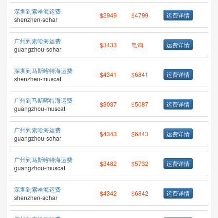
深圳到索哈海运费
$2949
$4799
运费详情
shenzhen-sohar
广州到索哈海运费
$3433
电询
运费详情
guangzhou-sohar
深圳到马斯喀特海运费
$4341
$6841
运费详情
shenzhen-muscat
广州到马斯喀特海运费
$3037
$5087
运费详情
guangzhou-muscat
广州到索哈海运费
$4343
$6843
运费详情
guangzhou-sohar
广州到马斯喀特海运费
$3482
$5732
运费详情
guangzhou-muscat
深圳到索哈海运费
$4342
$6842
运费详情
shenzhen-sohar