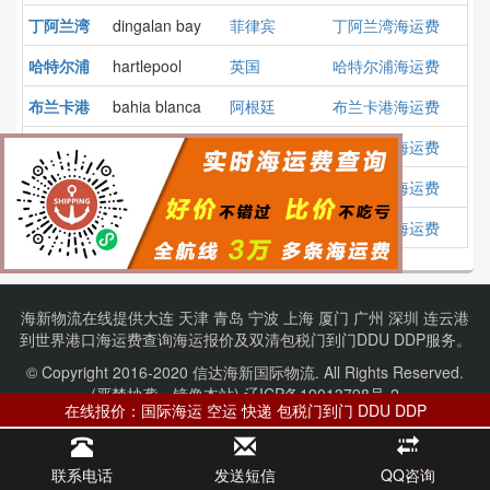
丁阿兰湾
dingalan bay
菲律宾
丁阿兰湾海运费
哈特尔浦
hartlepool
英国
哈特尔浦海运费
布兰卡港
bahia blanca
阿根廷
布兰卡港海运费
阿斯塔纳
astana
哈萨克斯坦
阿斯塔纳海运费
莫尔费塔
molfetta
意大利
莫尔费塔海运费
阿利亚加
aliaga
土耳其
阿利亚加海运费
海新物流在线提供
大连
天津
青岛
宁波
上海
厦门
广州
深圳
连云港
到
世界港口
海运费查询
海运报价
及
双清包税门到门
DDU DDP服务。
© Copyright 2016-2020 信达海新国际物流. All Rights Reserved.
(严禁抄袭、镜像本站).
辽ICP备19013798号-2
在线报价：国际海运 空运 快递 包税门到门 DDU DDP
项目合作：【QQ】1075827414 【电话】13604081355
波兰港口
伊朗港口
俄罗斯港口
澳大利亚港口
阿联酋港口
联系电话
发送短信
QQ咨询