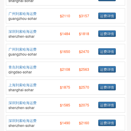
shanghai-sohar
广州到索哈海运费
$2110
$3157
运费详情
guangzhou-sohar
深圳到索哈海运费
$1484
$1818
运费详情
shenzhen-sohar
广州到索哈海运费
$1650
$2470
运费详情
guangzhou-sohar
青岛到索哈海运费
$2108
$2563
运费详情
qingdao-sohar
上海到索哈海运费
$1875
$2570
运费详情
shanghai-sohar
深圳到索哈海运费
$1585
$2075
运费详情
shenzhen-sohar
深圳到索哈海运费
$1490
$2160
运费详情
shenzhen-sohar