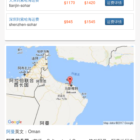
$1170
$1420
运费详情
tianjin-sohar
深圳到索哈海运费
$945
$1545
运费详情
shenzhen-sohar
阿曼
英文：Oman